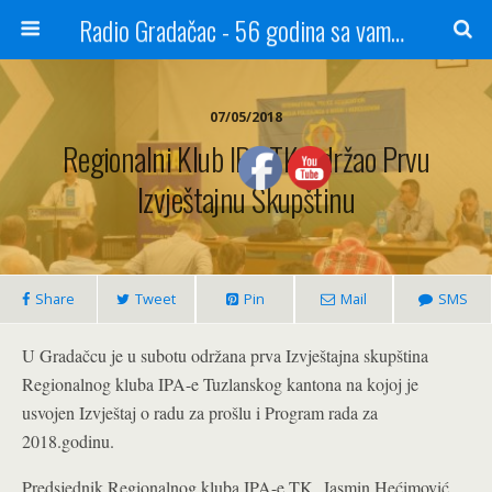
Radio Gradačac - 56 godina sa vama...
07/05/2018
Regionalni Klub IPA TK Održao Prvu
Izvještajnu Skupštinu
Share
Tweet
Pin
Mail
SMS
U Gradačcu je u subotu održana prva Izvještajna skupština
Regionalnog kluba IPA-e Tuzlanskog kantona na kojoj je
usvojen Izvještaj o radu za prošlu i Program rada za
2018.godinu.
Predsjednik Regionalnog kluba IPA-e TK Jasmin Hećimović