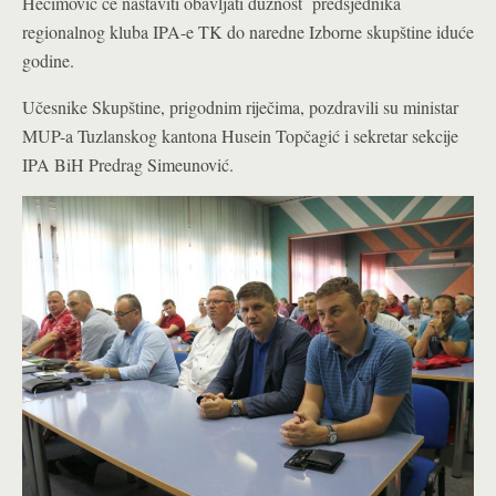
Hećimović će nastaviti obavljati dužnost predsjednika
regionalnog kluba IPA-e TK do naredne Izborne skupštine iduće
godine.
Učesnike Skupštine, prigodnim riječima, pozdravili su ministar
MUP-a Tuzlanskog kantona Husein Topčagić i sekretar sekcije
IPA BiH Predrag Simeunović.