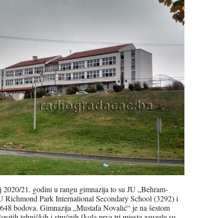
j 2020/21. godini u rangu gimnazija to su JU „Behram-
U Richmond Park International Secondary School (3292) i
648 bodova. Gimnazija „Mustafa Novalić“ je na šestom
vitih tehničkih i stručnih škola prva tri mjesta zauzele su