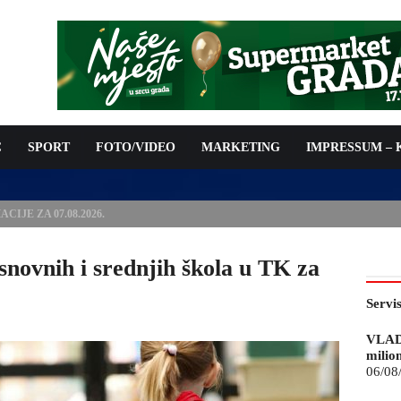
C
SPORT
FOTO/VIDEO
MARKETING
IMPRESSUM –
ISAN UGOVOR: 6,9 MILIONA KM ZA VODOSNABDIJEVANJE
snovnih i srednjih škola u TK za
Servi
VLAD
milio
06/08