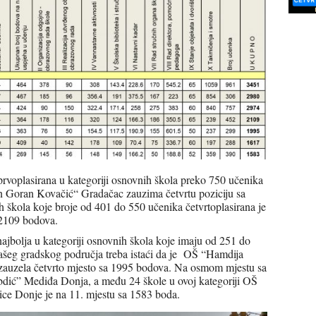
rvoplasirana u kategoriji osnovnih škola preko 750 učenika
an Goran Kovačić“ Gradačac zauzima četvrtu poziciju sa
 škola koje broje od 401 do 550 učenika četvrtoplasirana je
2109 bodova.
jbolja u kategoriji osnovnih škola koje imaju od 251 do
šeg gradskog područja treba istaći da je OŠ “Hamdija
i zauzela četvrto mjesto sa 1995 bodova. Na osmom mjestu sa
ć” Mediđa Donja, a među 24 škole u ovoj kategoriji OŠ
e Donje je na 11. mjestu sa 1583 boda.