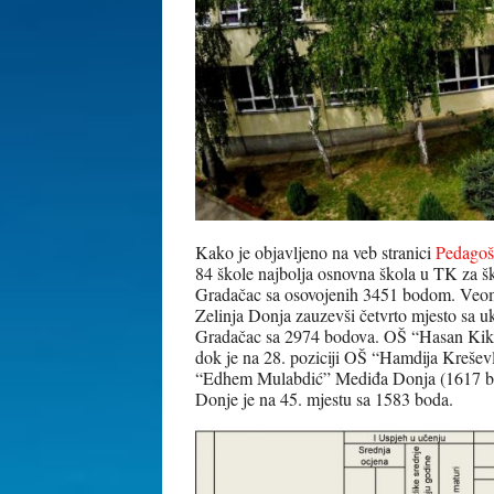
Kako je objavljeno na veb stranici
Pedagoš
84 škole najbolja osnovna škola u TK za š
Gradačac sa osovojenih 3451 bodom. Veom
Zelinja Donja zauzevši četvrto mjesto sa
Gradačac sa 2974 bodova. OŠ “Hasan Kikić
dok je na 28. poziciji OŠ “Hamdija Kreše
“Edhem Mulabdić” Mediđa Donja (1617 b
Donje je na 45. mjestu sa 1583 boda.