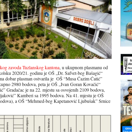
kog zavoda Tuzlanskog kantona
, u ukupnom plasmanu od
kolsku 2020/21. godinu je OŠ „Dr. Safvet-beg Bašagić“
a dobar plasman ostvarila je OŠ “Musa Ćazim Ćatić”
 ukupno 2980 bodova, peta je OŠ „Ivan Goran Kovačić“
” Gradačac je na 22. mjestu sa osvojenih 2109 bodova,
vljaković” Kamberi sa 1995 bodova. Na 41. mjestu je OŠ
odova), a OŠ “Mehmed-beg Kapetanović Ljubušak” Srnice