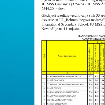
JU MSŠ Gračanica (3754.54), JU MSŠ Živ
2544.20 bodova.
Gledajući rezultate vrednovanja svih 33 sre
ostvarile su JU „Behram–begova medresa
International Secondary School. JU MSŠ 
Novalić“ je na 11. mjestu.