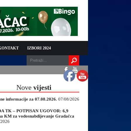
 KONTAKT
IZBORI 2024
Nove
vijesti
sne informacije za 07.08.2026.
07/08/2026
A TK – POTPISAN UGOVOR: 6,9
na KM za vodosnabdijevanje Gradačca
/2026