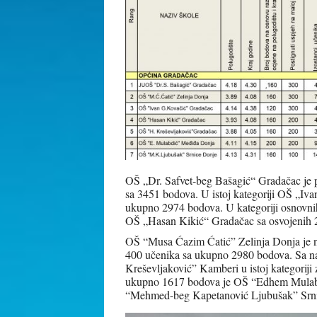
OŠ „Dr. Safvet-beg Bašagić“ Gradačac je p
sa 3451 bodova. U istoj kategoriji OŠ „Iv
ukupno 2974 bodova. U kategoriji osnovnih
OŠ „Hasan Kikić“ Gradačac sa osvojenih 
OŠ “Musa Ćazim Ćatić” Zelinja Donja je na
400 učenika sa ukupno 2980 bodova. Sa na
Kreševljaković” Kamberi u istoj kategorij
ukupno 1617 bodova je OŠ “Edhem Mulabdi
“Mehmed-beg Kapetanović Ljubušak” Srnic