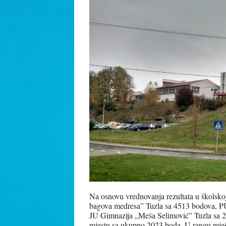
Na osnovu vrednovanja rezultata u školsko
bagova medresa” Tuzla sa 4513 bodova, P
JU Gimnazija „Meša Selimović” Tuzla sa 2
mjestu sa ukupno 2023 boda.
U rangu mješo