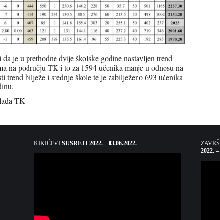
i da je u prethodne dvije školske godine nastavljen trend
ma na području TK i to za 1594 učenika manje u odnosu na
ti trend bilježe i srednje škole te je zabilježeno 693 učenika
dinu.
Vlada TK
KIKIĆEVI
SUSRETI 2022. – 03.06.2022.
ZAVR
2022. –