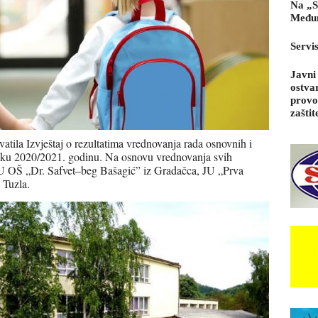
Na „S
Međun
Servi
Javni
ostva
provo
zaštit
tila Izvještaj o rezultatima vrednovanja rada osnovnih i
lsku 2020/2021. godinu. Na osnovu vrednovanja svih
 JU OŠ „Dr. Safvet–beg Bašagić” iz Gradačca, JU „Prva
 Tuzla.