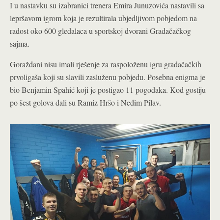
I u nastavku su izabranici trenera Emira Junuzovića nastavili sa
lepršavom igrom koja je rezultirala ubjedljivom pobjedom na
radost oko 600 gledalaca u sportskoj dvorani Gradačačkog
sajma.
Goraždani nisu imali rješenje za raspoloženu igru gradačačkih
prvoligaša koji su slavili zasluženu pobjedu. Posebna enigma je
bio Benjamin Spahić koji je postigao 11 pogodaka. Kod gostiju
po šest golova dali su Ramiz Hršo i Nedim Pilav.