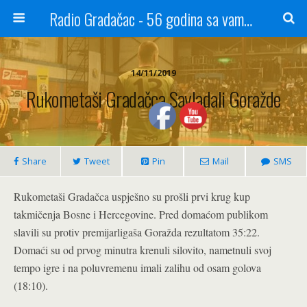
Radio Gradačac - 56 godina sa vama...
14/11/2019
Rukometaši Gradačca Savladali Goražde
Share
Tweet
Pin
Mail
SMS
Rukometaši Gradačca uspješno su prošli prvi krug kup
takmičenja Bosne i Hercegovine. Pred domaćom publikom
slavili su protiv premijarligaša Goražda rezultatom 35:22.
Domaći su od prvog minutra krenuli silovito, nametnuli svoj
tempo igre i na poluvremenu imali zalihu od osam golova
(18:10).