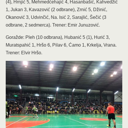
(4), Hrnjić 5, Mehmedćehajić 4, Hasanbašić, Kahvedžić
1, Jukan 3, Kavazović (2 odbrane), Zrnić 5, Džinić,
Okanović 3, Udvinčić, Na. Isić 2, Sarajlić, Šečić (3
odbrane, 2 sedmerca). Trener: Emir Junuzović.
Goražde: Pleh (10 odbrana), Hubanić 5 (1), Hurić 3,
Muratspahić 1, Hršo 6, Pilav 6, Ćamo 1, Krkelja, Vrana.
Trener: Elvir Hršo.