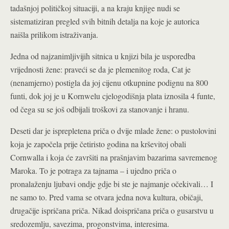
tadašnjoj političkoj situaciji, a na kraju knjige nudi se
sistematiziran pregled svih bitnih detalja na koje je autorica
naišla prilikom istraživanja.
Jedna od najzanimljivijih sitnica u knjizi bila je usporedba
vrijednosti žene: praveći se da je plemenitog roda, Cat je
(nenamjerno) postigla da joj cijenu otkupnine podignu na 800
funti, dok joj je u Kornwelu cjelogodišnja plata iznosila 4 funte,
od čega su se još odbijali troškovi za stanovanje i hranu.
Deseti dar je isprepletena priča o dvije mlade žene: o pustolovini
koja je započela prije četiristo godina na krševitoj obali
Cornwalla i koja će završiti na prašnjavim bazarima savremenog
Maroka. To je potraga za tajnama – i ujedno priča o
pronalaženju ljubavi ondje gdje bi ste je najmanje očekivali… I
ne samo to. Pred vama se otvara jedna nova kultura, običaji,
drugačije ispričana priča. Nikad doispričana priča o gusarstvu u
sredozemlju, savezima, progonstvima, interesima.