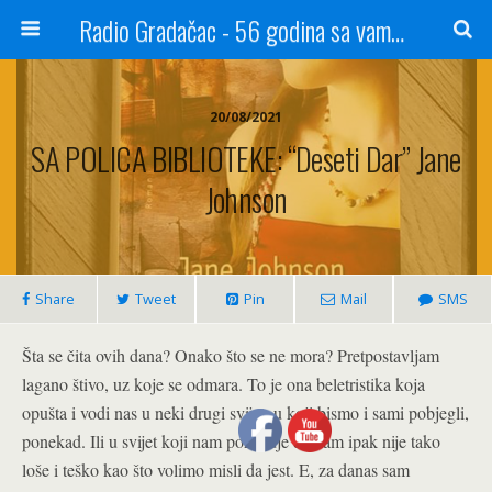
Radio Gradačac - 56 godina sa vama...
20/08/2021
SA POLICA BIBLIOTEKE: “Deseti Dar” Jane
Johnson
Share
Tweet
Pin
Mail
SMS
Šta se čita ovih dana? Onako što se ne mora? Pretpostavljam
lagano štivo, uz koje se odmara. To je ona beletristika koja
opušta i vodi nas u neki drugi svijet, u koji bismo i sami pobjegli,
ponekad. Ili u svijet koji nam pokazuje da nam ipak nije tako
loše i teško kao što volimo misli da jest. E, za danas sam