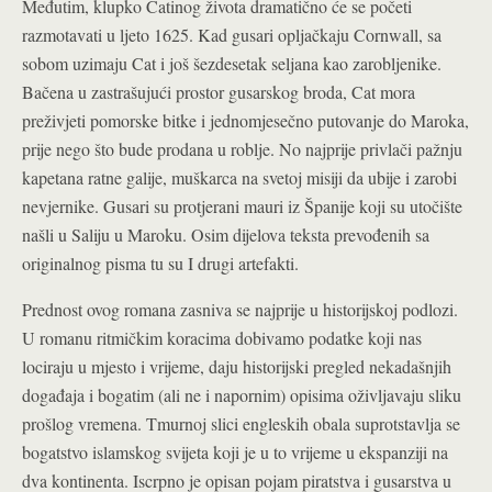
Međutim, klupko Catinog života dramatično će se početi
razmotavati u ljeto 1625. Kad gusari opljačkaju Cornwall, sa
sobom uzimaju Cat i još šezdesetak seljana kao zarobljenike.
Bačena u zastrašujući prostor gusarskog broda, Cat mora
preživjeti pomorske bitke i jednomjesečno putovanje do Maroka,
prije nego što bude prodana u roblje. No najprije privlači pažnju
kapetana ratne galije, muškarca na svetoj misiji da ubije i zarobi
nevjernike. Gusari su protjerani mauri iz Španije koji su utočište
našli u Saliju u Maroku. Osim dijelova teksta prevođenih sa
originalnog pisma tu su I drugi artefakti.
Prednost ovog romana zasniva se najprije u historijskoj podlozi.
U romanu ritmičkim koracima dobivamo podatke koji nas
lociraju u mjesto i vrijeme, daju historijski pregled nekadašnjih
događaja i bogatim (ali ne i napornim) opisima oživljavaju sliku
prošlog vremena. Tmurnoj slici engleskih obala suprotstavlja se
bogatstvo islamskog svijeta koji je u to vrijeme u ekspanziji na
dva kontinenta. Iscrpno je opisan pojam piratstva i gusarstva u