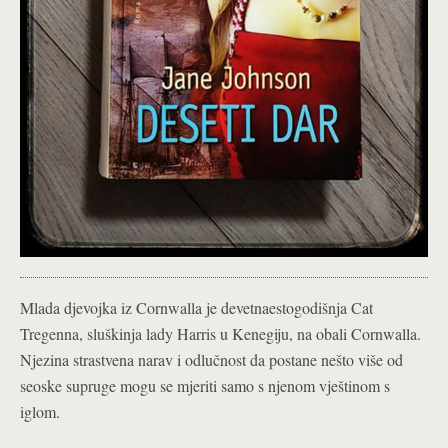
Mlada djevojka iz Cornwalla je devetnaestogodišnja Cat
Tregenna, sluškinja lady Harris u Kenegiju, na obali Cornwalla.
Njezina strastvena narav i odlučnost da postane nešto više od
seoske supruge mogu se mjeriti samo s njenom vještinom s
iglom.