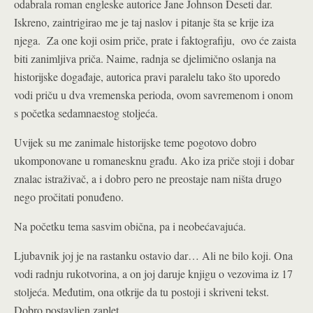
odabrala roman engleske autorice Jane Johnson Deseti dar.
Iskreno, zaintrigirao me je taj naslov i pitanje šta se krije iza
njega. Za one koji osim priče, prate i faktografiju, ovo će zaista
biti zanimljiva priča. Naime, radnja se djelimično oslanja na
historijske događaje, autorica pravi paralelu tako što uporedo
vodi priču u dva vremenska perioda, ovom savremenom i onom
s početka sedamnaestog stoljeća.
Uvijek su me zanimale historijske teme pogotovo dobro
ukomponovane u romanesknu građu. Ako iza priče stoji i dobar
znalac istraživač, a i dobro pero ne preostaje nam ništa drugo
nego pročitati ponuđeno.
Na početku tema sasvim obična, pa i neobećavajuća.
Ljubavnik joj je na rastanku ostavio dar… Ali ne bilo koji. Ona
vodi radnju rukotvorina, a on joj daruje knjigu o vezovima iz 17
stoljeća. Međutim, ona otkrije da tu postoji i skriveni tekst.
Dobro postavljen zaplet.