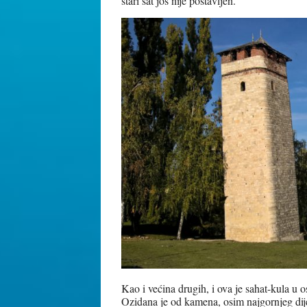
stari sat još nije postavljen.
Kao i većina drugih, i ova je sahat-kula u 
Ozidana je od kamena, osim najgornjeg dije