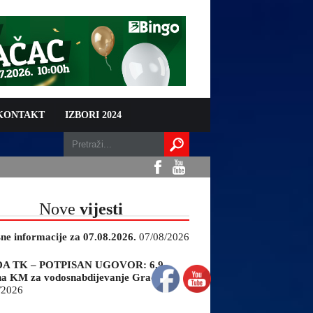
 KONTAKT
IZBORI 2024
Nove
vijesti
sne informacije za 07.08.2026.
07/08/2026
A TK – POTPISAN UGOVOR: 6,9
na KM za vodosnabdijevanje Gradačca
/2026