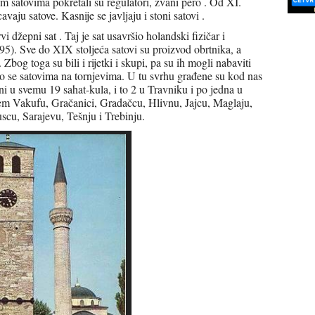
im satovima pokretali su regulatori, zvani pero . Od XI.
cavaju satove. Kasnije se javljaju i stoni satovi .
 džepni sat . Taj je sat usavršio holandski fizičar i
. Sve do XIX stoljeća satovi su proizvod obrtnika, a
Zbog toga su bili i rijetki i skupi, pa su ih mogli nabaviti
užio se satovima na tornjevima. U tu svrhu građene su kod nas
i u svemu 19 sahat-kula, i to 2 u Travniku i po jedna u
m Vakufu, Gračanici, Gradačcu, Hlivnu, Jajcu, Maglaju,
scu, Sarajevu, Tešnju i Trebinju.