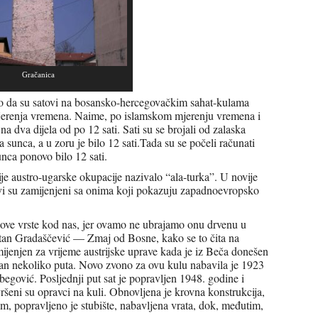
Gračanica
 to da su satovi na bosansko-hercegovačkim sahat-kulama
jerenja vremena. Naime, po islamskom mjerenju vremena i
a dva dijela od po 12 sati. Sati su se brojali od zalaska
ka sunca, a u zoru je bilo 12 sati.Tada su se počeli računati
unca ponovo bilo 12 sati.
e austro-ugarske okupacije nazivalo “ala-turka”. U novije
ovi su zamijenjeni sa onima koji pokazuju zapadnoevropsko
 ove vrste kod nas, jer ovamo ne ubrajamo onu drvenu u
tan Gradaščević — Zmaj od Bosne, kako se to čita na
amijenjen za vrijeme austrijske uprave kada je iz Beča donešen
enjan nekoliko puta. Novo zvono za ovu kulu nabavila je 1923
ović. Posljednji put sat je popravljen 1948. godine i
ršeni su opravci na kuli. Obnovljena je krovna konstrukcija,
om, popravljeno je stubište, nabavljena vrata, dok, međutim,