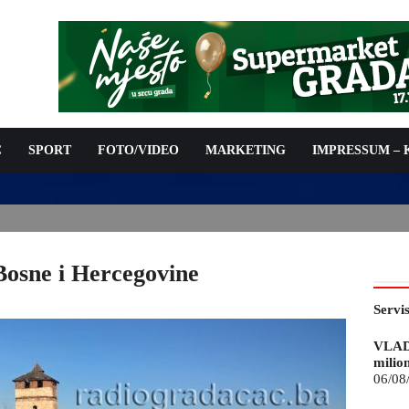
C
SPORT
FOTO/VIDEO
MARKETING
IMPRESSUM –
ISAN UGOVOR: 6,9 MILIONA KM ZA VODOSNABDIJEVANJE
Bosne i Hercegovine
Servi
VLAD
milio
06/08