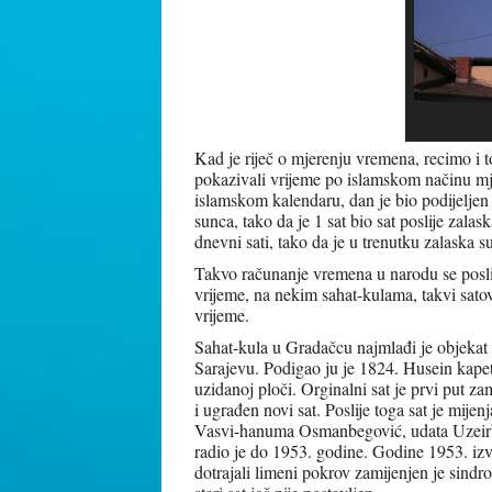
Kad je riječ o mjerenju vremena, recimo i
pokazivali vrijeme po islamskom načinu m
islamskom kalendaru, dan je bio podijeljen n
sunca, tako da je 1 sat bio sat poslije zalas
dnevni sati, tako da je u trenutku zalaska s
Takvo računanje vremena u narodu se poslij
vrijeme, na nekim sahat-kulama, takvi sat
vrijeme.
Sahat-kula u Gradačcu najmlađi je objekat
Sarajevu. Podigao ju je 1824. Husein kape
uzidanoj ploči. Orginalni sat je prvi put z
i ugrađen novi sat. Poslije toga sat je mij
Vasvi-hanuma Osmanbegović, udata Uzeirbeg
radio je do 1953. godine. Godine 1953. izv
dotrajali limeni pokrov zamijenjen je sindr