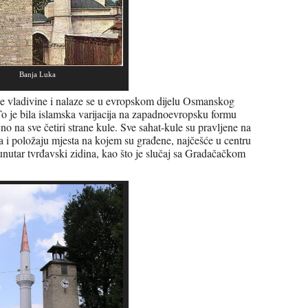
Banja Luka
e vladivine i nalaze se u evropskom dijelu Osmanskog
To je bila islamska varijacija na zapadnoevropsku formu
no na sve četiri strane kule. Sve sahat-kule su pravljene na
a i položaju mjesta na kojem su građene, najčešće u centru
i unutar tvrđavski zidina, kao što je slučaj sa Gradačačkom