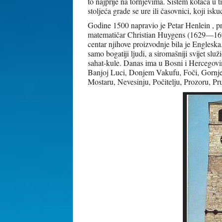
to najprije na tornjevima. Sistem kotača u t
stoljeća grade se ure ili časovnici, koji isku
Godine 1500 napravio je Petar Henlein , prvi
matematičar Christian Huygens (1629—1695)
centar njihove proizvodnje bila je Engleska. 
samo bogatiji ljudi, a siromašniji svijet sl
sahat-kule. Danas ima u Bosni i Hercegovin
Banjoj Luci, Donjem Vakufu, Foči, Gornje
Mostaru, Nevesinju, Počitelju, Prozoru, Pru