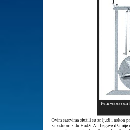
Prikaz vodenog sata k
Ovim satovima služili su se ljudi i nakon p
zapadnom zidu Hadži-Ali-begove džamije u 