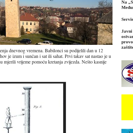
Na „S
Međun
Servi
Javni
ostva
provo
zaštit
erenja dnevnog vremena. Babilonci su podijelili dan u 12
ov je izum i sunčan i sat ili sahat. Prvi takav sat nastao je u
u mjerili vrijeme pomoću kretanja zvijezda. Nešto kasnije