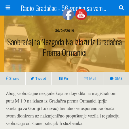
Radio Gradačac - 56 godina sa vama...
30/04/2019
Saobraćajna Nezgoda Na Izlazu Iz Gradačca
Prema Ormanici
Share
Tweet
Pin
Mail
SMS
Zbog saobraćajne nezgode koja se dogodila na magistralnom
putu M 1.9 na izlazu iz Gradačca prema Ormanici (prije
skretanja za Gornji Lukavac) trenutno se usporeno saobraća
ovom dionicom uz naizmjenično propuštanje vozila i regulaciju
saobraćaja od strane policijskih službenika.