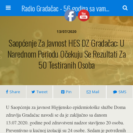
Radio Gradačac - 56 godina sa vama...
13/07/2020
Saopćenje Za Javnost HES DZ Gradačac: U
Narednom Periodu Očekuju Se Rezultati Za
50 Testiranih Osoba
Share
Tweet
Pin
Mail
SMS
U Saopćenju za javnost Higijensko epidemiološke službe Doma
zdravlja Gradačac navodi se da je zaključno sa danom
13.07.2020. godine pod zdravstveni nadzor stavljeno 20 osoba.
Preventivno u kućnoj izolaciji su 24 osobe. Sedam je potvrđenih