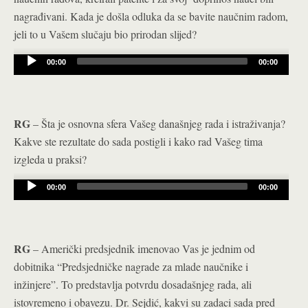
nagrađivani. Kada je došla odluka da se bavite naučnim radom,
jeli to u Vašem slučaju bio prirodan slijed?
Audio
00:00
00:00
Player
RG
– Šta je osnovna sfera Vašeg današnjeg rada i istraživanja?
Kakve ste rezultate do sada postigli i kako rad Vašeg tima
izgleda u praksi?
Audio
00:00
00:00
Player
RG
– Američki predsjednik imenovao Vas je jednim od
dobitnika “Predsjedničke nagrade za mlade naučnike i
inžinjere”. To predstavlja potvrdu dosadašnjeg rada, ali
istovremeno i obavezu. Dr. Sejdić, kakvi su zadaci sada pred