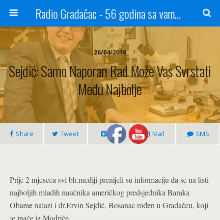
Radio Gradačac - 56 godina sa vama...
26/04/2016
Sejdić: Samo Naporan Rad Može Vas Svrstati
Među Najbolje
Share
Tweet
Pin
Mail
SMS
Prije 2 mjeseca svi bh.mediji prenijeli su informaciju da se na listi
najboljih mladih naučnika američkog predsjednika Baraka
Obame nalazi i dr.Ervin Sejdić, Bosanac rođen u Gradačcu, koji
je inače iz Modriče.