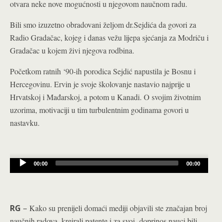
otvara neke nove mogućnosti u njegovom naučnom radu.
Bili smo izuzetno obradovani željom dr.Sejdića da govori za
Radio Gradačac, kojeg i danas vežu lijepa sjećanja za Modriču i
Gradačac u kojem živi njegova rodbina.
Početkom ratnih ‘90-ih porodica Sejdić napustila je Bosnu i
Hercegovinu. Ervin je svoje školovanje nastavio najprije u
Hrvatskoj i Mađarskoj, a potom u Kanadi. O svojim životnim
uzorima, motivaciji u tim turbulentnim godinama govori u
nastavku.
Audio
00:00
00:00
Player
RG
–
Kako su prenijeli domaći mediji objavili ste značajan broj
naučnih radova, kreirali patente i za svoj doprinos nauci bili