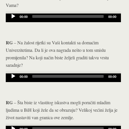
Vama?
Audio
00:00
00:00
Player
RG
– Na žalost rijetki su Vaši kontakti sa domaćim
Univerzitetima. Da li je ova nagrada nešto u tom smislu
promijenila? Na koji način biste željeli graditi takvu vrstu
saradnje?
Audio
00:00
00:00
Player
RG
– Šta biste iz vlastitog iskustva mogli poručiti mladim
ljudima u BiH koji žele da se obrazuju? Velikoj većini želja je
život nastaviti van granica ove zemlje.
00:00
00:00