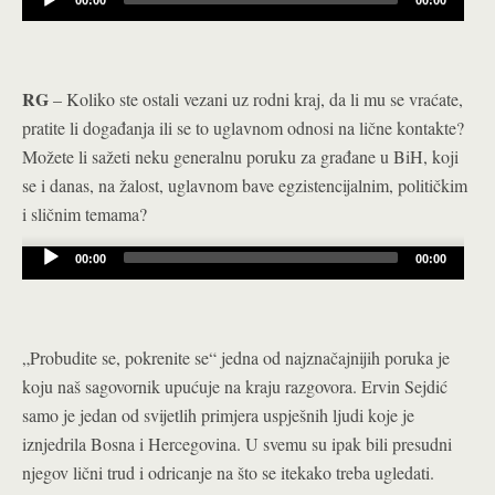
Audio
Player
RG
– Koliko ste ostali vezani uz rodni kraj, da li mu se vraćate,
pratite li događanja ili se to uglavnom odnosi na lične kontakte?
Možete li sažeti neku generalnu poruku za građane u BiH, koji
se i danas, na žalost, uglavnom bave egzistencijalnim, političkim
i sličnim temama?
Audio
00:00
00:00
Player
„Probudite se, pokrenite se“ jedna od najznačajnijih poruka je
koju naš sagovornik upućuje na kraju razgovora. Ervin Sejdić
samo je jedan od svijetlih primjera uspješnih ljudi koje je
iznjedrila Bosna i Hercegovina. U svemu su ipak bili presudni
njegov lični trud i odricanje na što se itekako treba ugledati.