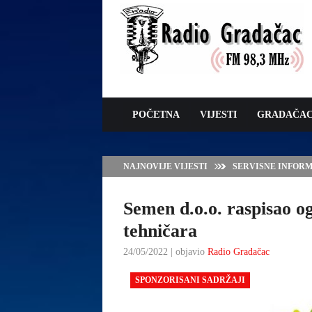
POČETNA
VIJESTI
GRADAČA
NAJNOVIJE VIJESTI
VLADA TK – POTP
GRADAČCA
Semen d.o.o. raspisao o
tehničara
24/05/2022 | objavio
Radio Gradačac
SPONZORISANI SADRŽAJI