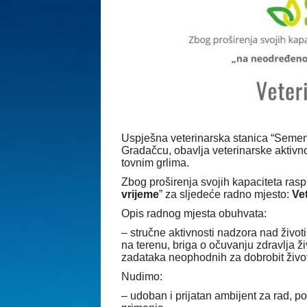
Uspješna veterinarska stanica “Semen”
Gradačcu, obavlja veterinarske aktivno
tovnim grlima.
Zbog proširenja svojih kapaciteta rasp
vrijeme
” za sljedeće radno mjesto:
Ve
Opis radnog mjesta obuhvata:
– stručne aktivnosti nadzora nad život
na terenu, briga o očuvanju zdravlja ži
zadataka neophodnih za dobrobit životi
Nudimo:
– udoban i prijatan ambijent za rad, p