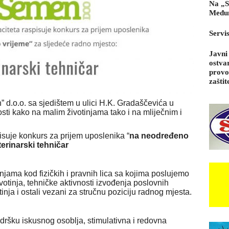
Na „S
Međun
Servi
Javni
ostva
provo
zaštit
 d.o.o. sa sjedištem u ulici H.K. Gradaščevića u
sti kako na malim životinjama tako i na mliječnim i
isuje konkurs za prijem uposlenika “
na neodređeno
terinarski tehničar
injama kod fizičkih i pravnih lica sa kojima poslujemo
votinja, tehničke aktivnosti izvođenja poslovnih
nja i ostali vezani za stručnu poziciju radnog mjesta.
odršku iskusnog osoblja, stimulativna i redovna