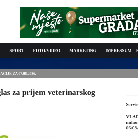
C
SPORT
FOTO/VIDEO
MARKETING
IMPRESSUM –
ISAN UGOVOR: 6,9 MILIONA KM ZA VODOSNABDIJEVANJE
glas za prijem veterinarskog
Servi
VLAD
milio
06/08