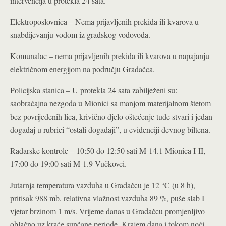
intervencija u protekla 24 sata.
Elektroposlovnica – Nema prijavljenih prekida ili kvarova u
snabdijevanju vodom iz gradskog vodovoda
.
Komunalac – nema prijavljenih prekida ili kvarova u napajanju
električnom energijom na području Gradačca.
Policijska stanica – U protekla 24 sata zabilježeni su:
saobraćajna nezgoda u Mionici sa manjom materijalnom štetom
bez povrijeđenih lica, krivično djelo oštećenje tuđe stvari i jedan
događaj u rubrici “ostali događaji”, u evidenciji devnog biltena.
Radarske kontrole – 10:50 do 12:50 sati M-14.1 Mionica I-II,
17:00 do 19:00 sati M-1.9 Vučkovci.
Jutarnja temperatura vazduha u Gradačcu je 12 °C (u 8 h),
pritisak 988 mb, relativna vlažnost vazduha 89 %, puše slab I
vjetar brzinom 1 m/s. Vrijeme danas u Gradačcu promjenljivo
oblačno uz kraće sunčane periode. Krajem dana i tokom noći