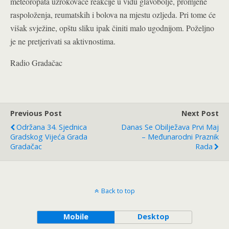
meteoropata uzrokovaće reakcije u vidu glavobolje, promjene
raspoloženja, reumatskih i bolova na mjestu ozljeda. Pri tome će
višak svježine, opštu sliku ipak činiti malo ugodnijom. Poželjno
je ne pretjerivati sa aktivnostima.
Radio Gradačac
Previous Post
Next Post
Održana 34. Sjednica
Danas Se Obilježava Prvi Maj
Gradskog Vijeća Grada
– Međunarodni Praznik
Gradačac
Rada
Back to top
Mobile
Desktop