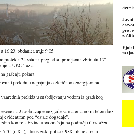
Servi
Javni
ostva
provo
zaštit
Ejub 
 u 16:23, obdanica traje 9:05.
majst
 protekla 24 sata na pregled su primljena i zbrinuta 132
ečenje u UKC Tuzla.
a na gašenju požara.
ova ili prekida u napajanju električnom energijom na
i vanrednih prekida u snabdijevanju vodom iz gradskog
bilježene su 2 saobraćajne nezgode sa materijalnom štetom bez
đaj evidentiran pod “ostale događaje”.
rskih kontrola brzine u saobraćaju na području Gradačca.
5 °C (u 8 h), atmosferski pritisak 988 mb, relativna