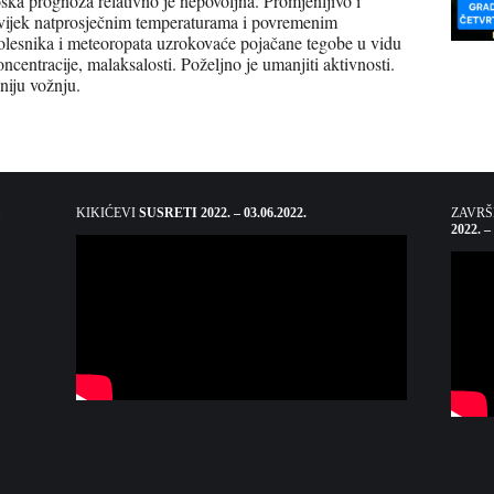
a prognoza relativno je nepovoljna. Promjenljivo i
š uvijek natprosječnim temperaturama i povremenim
olesnika i meteoropata uzrokovaće pojačane tegobe u vidu
ncentracije, malaksalosti. Poželjno je umanjiti aktivnosti.
niju vožnju.
KIKIĆEVI
SUSRETI 2022. – 03.06.2022.
ZAVR
2022. –