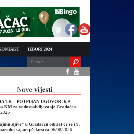
 KONTAKT
IZBORI 2024
Nove
vijesti
A TK – POTPISAN UGOVOR: 6,9
na KM za vodosnabdijevanje Gradačca
/2026
ajmu šljive“ u Gradačcu održat će se i 9.
arodni sajam pčelarstva
06/08/2026