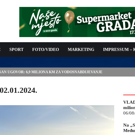
C
SPORT
FOTO/VIDEO
MARKETING
IMPRESSUM –
ISAN UGOVOR: 6,9 MILIONA KM ZA VODOSNABDIJEVANJE
02.01.2024.
VLAD
milio
06/08
Na „S
Međun