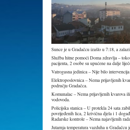
Sunce je u Gradačcu izašlo u 7:18, a zalazi
Služba hitne pomoći Doma zdravlja – tokom
pacijenta, 2 osobe su upućene na dalje lij
Vatrogasna jedinica – Nije bilo intervencij
Elektroposlovnica – Nema prijavljenih kvar
području Gradačca.
Komunalac – Nema prijavljenih kvarova il
vodovoda.
Policijska stanica – U protekla 24 sata za
povrijeđenih lica, 2 krivična djela i 1 doga
Radarske kontrole – Nema najavljenih rada
Jutarnja temperatura vazduha u Gradačcu je 