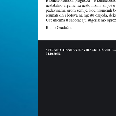
Biometeorološka prognoza – Biometeorološk
nestabilno vrijeme, sa nešto nižim, ali jo
padavinama širom zemlje, kod hroničnih b
reumatskih i bolova na mjestu ozljeda, deko
Učesnicima u saobraćaju sugerišemo oprez
Radio Gradačac
SVEČANO
OTVARANJE SVIRAČKE DŽAMIJE –
04.10.2025.