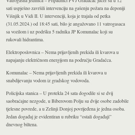
Vatrogasna jedinica – Pripadnici PVJ Gradačac jučer su u 12
sati uspješno završili intervenciju na gašenju požara na deponiji
Višnjik u Vidi II. U intervenciji, koja je trajala od petka
(31.05.2024.) od 18:45 sati, bilo je angažovano 11 vatrogasaca
sa vozilom i uz podršku 5 radnika JP Komunalac koji su
rukovali hidrantima.
Elektroposlovnica – Nema prijavljenih prekida ili kvarova u
napajanju električnom energijom na području Gradačca
.
Komunalac – Nema prijavljenih prekida ili kvarova u
snabdijevanju vodom iz gradskog vodovoda.
Policijska stanica – U protekla 24 sata dogodile si se dvij
saobraćajne nezgode, u Biberovom Polju su dvije osobe zadobile
tjelesne povrede, a u Zelinji Donjoj povrijeđena je jedna osoba.
Jedan događaj je evidentiran u rubriku “ostali događaji”
dnevnog biltena.