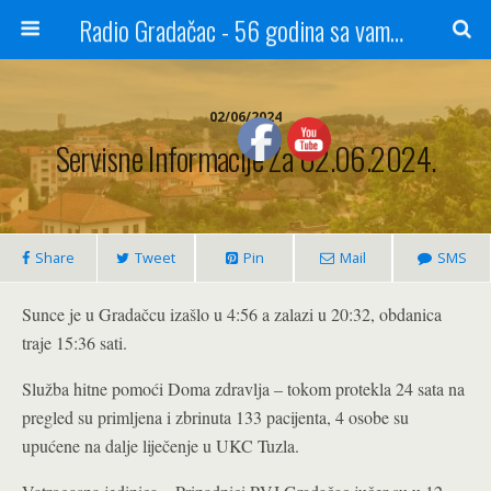
Radio Gradačac - 56 godina sa vama...
02/06/2024
Servisne Informacije Za 02.06.2024.
Share
Tweet
Pin
Mail
SMS
Sunce je u Gradačcu izašlo u 4:56 a zalazi u 20:32, obdanica
traje 15:36 sati.
Služba hitne pomoći Doma zdravlja – tokom protekla 24 sata na
pregled su primljena i zbrinuta 133 pacijenta, 4 osobe su
upućene na dalje liječenje u UKC Tuzla.