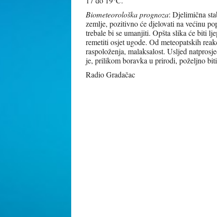
17 do 19°C.
Biometeorološka prognoza
: Djelimična sta
zemlje, pozitivno će djelovati na većinu po
trebale bi se umanjiti. Opšta slika će biti
remetiti osjet ugode. Od meteopatskih rea
raspoloženja, malaksalost. Usljed natprosje
je, prilikom boravka u prirodi, poželjno bit
Radio Gradačac