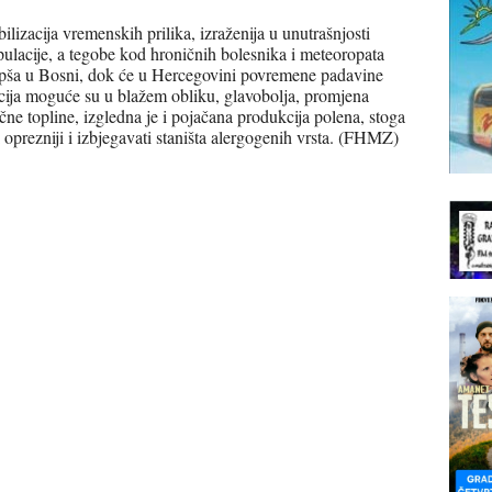
bilizacija vremenskih prilika, izraženija u unutrašnjosti
pulacije, a tegobe kod hroničnih bolesnika i meteoropata
 ljepša u Bosni, dok će u Hercegovini povremene padavine
kcija moguće su u blažem obliku, glavobolja, promjena
čne topline, izgledna je i pojačana produkcija polena, stoga
i oprezniji i izbjegavati staništa alergogenih vrsta. (FHMZ)