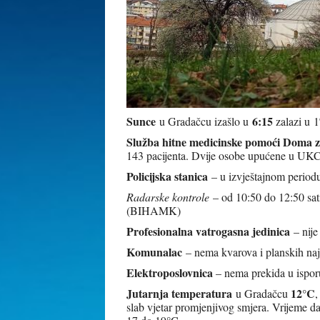
Sunce
6:15
u Gradačcu izašlo u
zalazi u 1
Služba hitne medicinske pomoći Doma z
143 pacijenta. Dvije osobe upućene u UKC
Policijska stanica
– u izvještajnom periodu 
Radarske kontrole
– od 10:50 do 12:50 sat
(BIHAMK)
Profesionalna vatrogasna jedinica
– nije
Komunalac
– nema kvarova i planskih naj
Elektroposlovnica
– nema prekida u isporu
Jutarnja temperatura
12°C
u Gradačcu
,
slab vjetar promjenjivog smjera. Vrijeme d