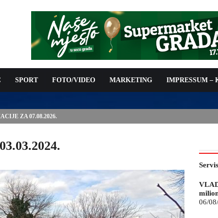
C
SPORT
FOTO/VIDEO
MARKETING
IMPRESSUM –
IJE ZA 07.08.2026.
03.03.2024.
Servi
VLAD
milio
06/08