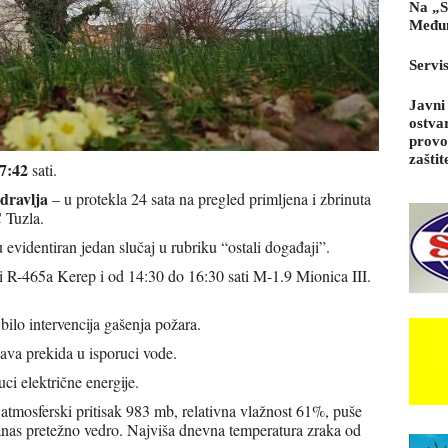
Na „S
Međun
Servi
Javni
ostva
provo
zaštit
7:42
sati.
dravlja
– u protekla 24 sata na pregled primljena i zbrinuta
 Tuzla.
evidentiran jedan slučaj u rubriku “ostali događaji”.
i R-465a Kerep i od 14:30 do 16:30 sati M-1.9 Mionica III.
 bilo intervencija gašenja požara.
ava prekida u isporuci vode.
ci električne energije.
 atmosferski pritisak 983 mb, relativna vlažnost 61%, puše
anas pretežno vedro. Najviša dnevna temperatura zraka od