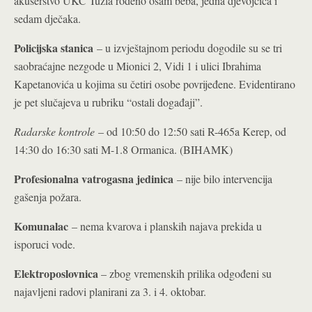
akušerstvo UKC Tuzla rođeno osam beba, jedna djevojčica i
sedam dječaka.
Policijska stanica
– u izvještajnom periodu dogodile su se tri
saobraćajne nezgode u Mionici 2, Vidi 1 i ulici Ibrahima
Kapetanovića u kojima su četiri osobe povrijeđene. Evidentirano
je pet slučajeva u rubriku “ostali događaji”.
Radarske kontrole
– od 10:50 do 12:50 sati R-465a Kerep, od
14:30 do 16:30 sati M-1.8 Ormanica. (BIHAMK)
Profesionalna vatrogasna jedinica
– nije bilo intervencija
gašenja požara.
Komunalac
– nema kvarova i planskih najava prekida u
isporuci vode.
Elektroposlovnica
– zbog vremenskih prilika odgođeni su
najavljeni radovi planirani za 3. i 4. oktobar.