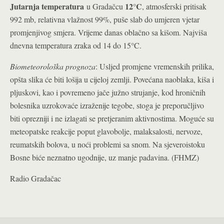
Jutarnja temperatura
12°C
u Gradačcu
, atmosferski pritisak
992 mb, relativna vlažnost 99%, puše slab do umjeren vjetar
promjenjivog smjera. Vrijeme danas oblačno sa kišom. Najviša
dnevna temperatura zraka od 14 do 15°C.
Biometeorološka prognoza
: Usljed promjene vremenskih prilika,
opšta slika će biti lošija u cijeloj zemlji. Povećana naoblaka, kiša i
pljuskovi, kao i povremeno jače južno strujanje, kod hroničnih
bolesnika uzrokovaće izraženije tegobe, stoga je preporučljivo
biti oprezniji i ne izlagati se pretjeranim aktivnostima. Moguće su
meteopatske reakcije poput glavobolje, malaksalosti, nervoze,
reumatskih bolova, u noći problemi sa snom. Na sjeveroistoku
Bosne biće neznatno ugodnije, uz manje padavina. (FHMZ)
Radio Gradačac