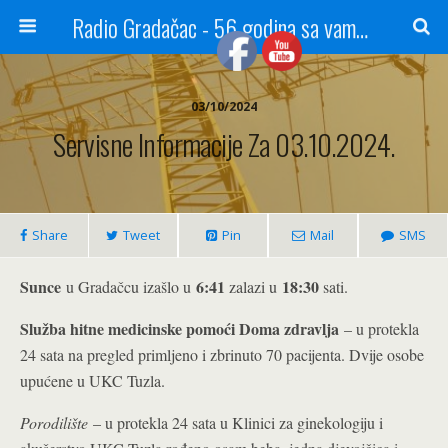
Radio Gradačac - 56 godina sa vama...
03/10/2024
Servisne Informacije Za 03.10.2024.
Share
Tweet
Pin
Mail
SMS
Sunce
6:41
18:30
u Gradačcu izašlo u
zalazi u
sati.
Služba hitne medicinske pomoći Doma zdravlja
– u protekla
24 sata na pregled primljeno i zbrinuto 70 pacijenta. Dvije osobe
upućene u UKC Tuzla.
Porodilište
– u protekla 24 sata u Klinici za ginekologiju i