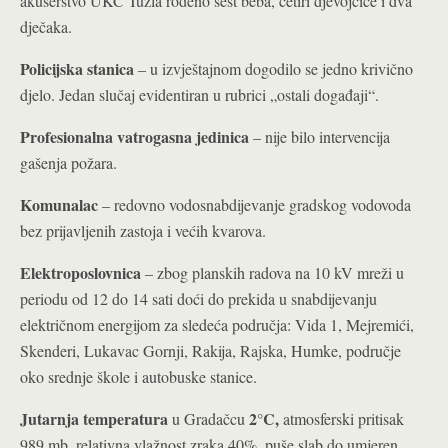
akušerstvo UKC Tuzla rođeno šest beba, četiri djevojčice i dva
dječaka
.
Policijska stanica
– u izvještajnom dogodilo se jedno krivično
djelo. Jedan slučaj evidentiran u rubrici „ostali događaji“.
Profesionalna vatrogasna jedinica
– nije bilo intervencija
gašenja požara.
Komunalac
– redovno vodosnabdijevanje gradskog vodovoda
bez prijavljenih zastoja i većih kvarova.
Elektroposlovnica
– zbog planskih radova na 10 kV mreži u
periodu od 12 do 14 sati doći do prekida u snabdijevanju
električnom energijom za sledeća područja: Vida 1, Mejremići,
Skenderi, Lukavac Gornji, Rakija, Rajska, Humke, područje
oko srednje škole i autobuske stanice.
Jutarnja temperatura
2°C
,
u Gradačcu
atmosferski pritisak
989 mb, relativna vlažnost zraka 40%, puše slab do umjeren