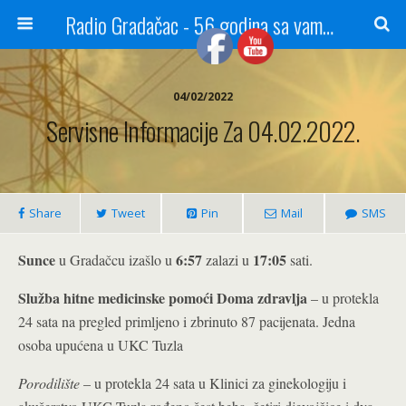
Radio Gradačac - 56 godina sa vama...
04/02/2022
Servisne Informacije Za 04.02.2022.
Share
Tweet
Pin
Mail
SMS
Sunce
6:57
17:05
u Gradačcu izašlo u
zalazi u
sati.
Služba hitne medicinske pomoći Doma zdravlja
– u protekla
24 sata na pregled primljeno i zbrinuto 87 pacijenata. Jedna
osoba upućena u UKC Tuzla
Porodilište
– u protekla 24 sata u Klinici za ginekologiju i