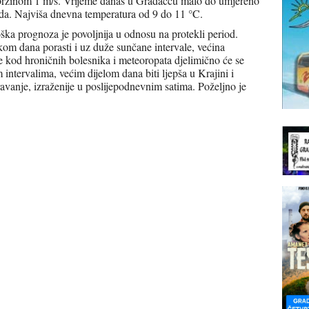
 brzinom 1 m/s. Vrijeme danas u Gradačcu malo do umjereno
da. Najviša dnevna temperatura od 9 do 11 °C.
a prognoza je povoljnija u odnosu na protekli period.
om dana porasti i uz duže sunčane intervale, većina
e kod hroničnih bolesnika i meteoropata djelimično će se
 intervalima, većim dijelom dana biti ljepša u Krajini i
vanje, izraženije u poslijepodnevnim satima. Poželjno je