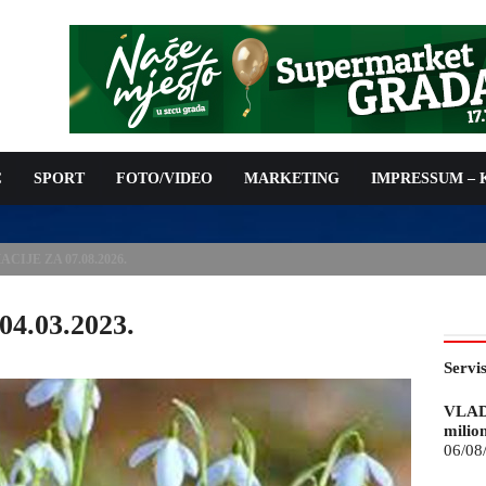
C
SPORT
FOTO/VIDEO
MARKETING
IMPRESSUM –
ISAN UGOVOR: 6,9 MILIONA KM ZA VODOSNABDIJEVANJE
04.03.2023.
Servi
VLAD
milio
06/08