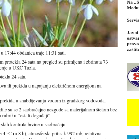
Na „S
Međun
Servi
Javni
ostva
provo
zaštit
 u 17:44 obdanica traje 11:31 sati.
protekla 24 sata na pregled su primljena i zbrinuta 73
ečenje u UKC Tuzla.
tekla 24 sata.
ova ili prekida u napajanju električnom energijom na
 prekida u snabdijevanju vodom iz gradskog vodovoda.
odile su se 2 saobraćajne nezgode sa materijalnom štetom bez
u rubriku “ostali događaji”.
skih kontrola brzine u saobraćaju.
4 °C (u 8 h), atmosferski pritisak 992 mb, relativna