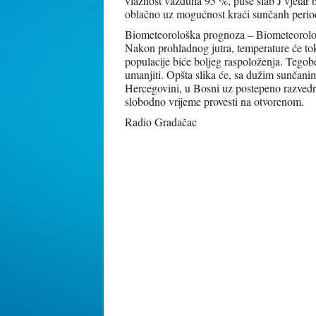
vlažnost vazduha 95 %, puše slab J vjetar
oblačno uz mogućnost kraći sunčanh perio
Biometeorološka prognoza – Biometeorološk
Nakon prohladnog jutra, temperature će tok
populacije biće boljeg raspoloženja. Tegob
umanjiti. Opšta slika će, sa dužim sunčanim
Hercegovini, u Bosni uz postepeno razvedra
slobodno vrijeme provesti na otvorenom.
Radio Gradačac