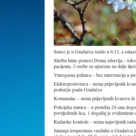
Sunce je u Gradačcu izašlo u 6:13, a zalazi
Služba hitne pomoći Doma zdravlja – tokom 
pacijenta, 2 osobe su upućene na dalje lij
Vatrogasna jedinica – bez intervencija u pro
Elektroposlovnica – nema prijavljenih kvar
području grada Gradačca
Komunalac – nema prijavljenih kvarova ili
Policijska stanica – u protekla 24 sata dog
povrijeđenih lica, 1 događaj je evidentiran 
Radarske kontrole – nema najavljenih radar
Jutarnja temperatura vazduha u Gradačcu je 