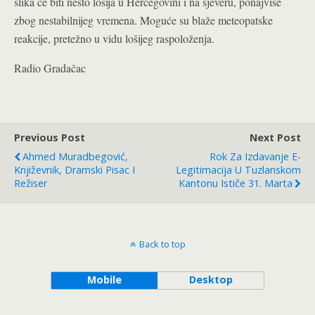
slika će biti nešto lošija u Hercegovini i na sjeveru, ponajviše
zbog nestabilnijeg vremena. Moguće su blaže meteopatske
reakcije, pretežno u vidu lošijeg raspoloženja.
Radio Gradačac
Previous Post
Next Post
Ahmed Muradbegović,
Rok Za Izdavanje E-
Književnik, Dramski Pisac I
Legitimacija U Tuzlanskom
Režiser
Kantonu Ističe 31. Marta
Back to top
Mobile
Desktop