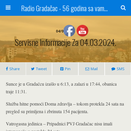
Radio Gradačac - 56 godina sa vama...
04/03/2024
Servisne Informacije Za 04.03.2024.
Share
Tweet
Pin
Mail
SMS
Sunce je u Gradačcu izašlo u 6:13, a zalazi u 17:44, obanica
traje 11:31.
Služba hitne pomoći Doma zdravlja – tokom protekla 24 sata na
pregled su primljena i zbrinuta 154 pacijenta.
Vatrogasna jedinica – Pripadnici PVJ Gradačac nisu imali