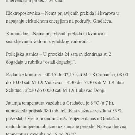
intervencija u protekla 24 sata.
Elektroposlovnica – Nema prijavljenih prekida ili kvarova u
napajanju električnom energijom na području Gradačca.
Komunalac – Nema prijavljenih prekida ili kvarova u
snabdijevanju vodom iz gradskog vodovoda.
Policijska stanica – U protekla 24 sata evidentirana su 2
događaja u rubriku “ostali događaji”.
Radarske kontrole – 00:15 do 02;15 sati M-1.8 Ormanica, 08:00
do 10:00 sati M-1.9 Vučkovci, 14:30 do 16:30 sati M-1.9 ulica
Šehitluci, 22:30 do 00:30 sati M-1.9 Lukavac Donji.
Jutarnja temperatura vazduha u Gradačcu je 8 °C (u 7 h),
atmosferski pritisak 980 mb, relativna vlažnost vazduha 55 %,
puše slab J vjetar brzinom 2 m/s. Vrijeme danas u Gradačcu
malo do umjereno oblačno uz sunčane periode. Najviša dnevna
temperatura vazduha od 18 od 20 °C.