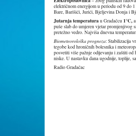
Elektroposlovnica
– zbog planskih radova
električnom energijom u periodu od 9 do 11 
Bare, Barišići, Jurići, Bjeljevina Donja i B
Jutarnja temperatura
1°C
,
u Gradačcu
a
puše slab do umjeren vjetar promjenjivog 
pretežno vedro. Najviša dnevna temperatur
Biometeorološka prognoza
: Stabilizacija 
tegobe kod hroničnih bolesnika i meteoropat
posvetiti više pažnje odijevanju i zaštiti 
niske. U nastavku dana ugodnije, toplije,
Radio Gradačac