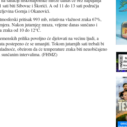
 na sanaciji niskonaponske mreže danas će bez napajanja
sati biti Sibovac i Škorići. A od 11 do 13 sati područja
jeljevina Gornja i Okanovići.
tmosferski pritisak 993 mb, relativna vlažnost zraka 67%,
smjera. Nakon jutarnjeg mraza, vrijeme danas sunčano i
a zraka od 10 do 12°C.
vremenskih prilika povoljno će djelovati na većinu ljudi, a
a postepeno će se umanjiti. Tokom jutarnjih sati trebali bi
od hladnoće, obzirom da će temperature zraka biti neuobičajeno
 sa sunčanim intervalima. (FHMZ)