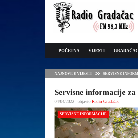
POČETNA
VIJESTI
GRADAČA
NAJNOVIJE VIJESTI
JAVNI POZIV ZA 
SUFINANSIRANJE
ZAŠTITE OVACA I
Servisne informacije za 
04/04/2022 | objavio
Radio Gradačac
SERVISNE INFORMACIJE