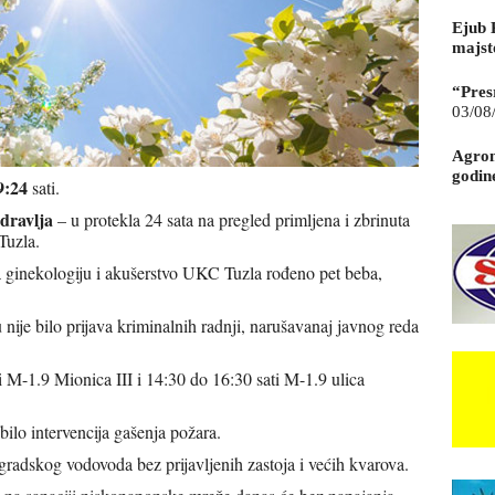
Ejub 
majst
“Pres
03/08
Agrom
godin
9:24
sati.
dravlja
– u protekla 24 sata na pregled primljena i zbrinuta
Tuzla.
za ginekologiju i akušerstvo UKC Tuzla rođeno pet beba,
nije bilo prijava kriminalnih radnji, narušavanaj javnog reda
i M-1.9 Mionica III i 14:30 do 16:30 sati M-1.9 ulica
 bilo intervencija gašenja požara.
radskog vodovoda bez prijavljenih zastoja i većih kvarova.