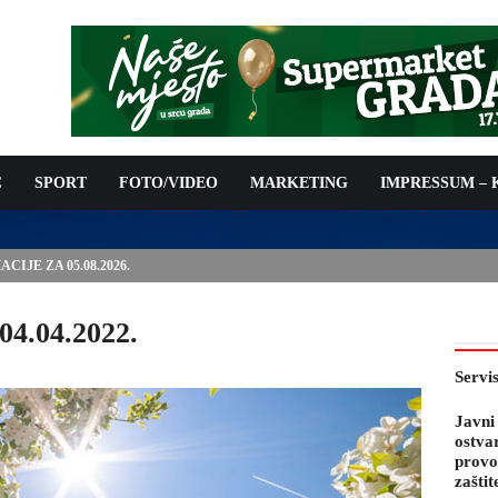
C
SPORT
FOTO/VIDEO
MARKETING
IMPRESSUM –
PODNOŠENJE ZAHTJEVA ZA OSTVARIVANJE PRAVA NA
 TROŠKOVA PROVOĐENJA PROGRAMA PREVENTIVNIH MJERA
 KOZA
04.04.2022.
Servi
Javni
ostva
provo
zaštit