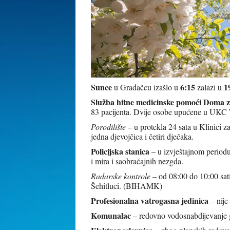
Sunce
6:15
1
u Gradačcu izašlo u
zalazi u
Služba hitne medicinske pomoći Doma z
83 pacijenta. Dvije osobe upućene u UKC 
Porodilište
– u protekla 24 sata u Klinici 
jedna djevojčica i četiri dječaka.
Policijska stanica
– u izvještajnom periodu 
i mira i saobraćajnih nezgda.
Radarske kontrole
– od 08:00 do 10:00 sat
Šehitluci. (BIHAMK)
Profesionalna vatrogasna jedinica
– nije
Komunalac
– redovno vodosnabdijevanje g