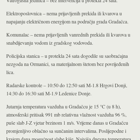
Vatrogasna jedinica – bez intervencija u protekla 24 sata.
Elektroposlovnica – nema prijavljenih prekida ili kvarova u
napajanju električnom energijom na području grada Gradačca.
Komunalac – nema prijavljenih vanrednih prekida ili kvarova u
snabdijevanju vodom iz gradskog vodovoda.
Policijska stanica – u protekla 24 sata dogodile su saobraćajna
nezgoda na Ormanici, sa materijalnom štetom bez povrijeđenih
lica.
Radarske kontrole – 10:50 do 12:50 sati M-1.8 Hrgovi Donji,
14:30 do 16:30 sati M-1.9 Ledenice Donje.
Jutarnja temperatura vazduha u Gradačcu je 15 °C (u 8 h),
atmosferski pritisak 991 mb relativna vlažnost vazduha 96 %,
puše slab J-Z vjetar brzinom 1 m/s. Vrijeme danas u Gradačcu
promjenljivo oblačno sa sunčanim intervalima. Poslijepodne i
krajem dana mogućnost slabe kiše. Najviša dnevna temperatura