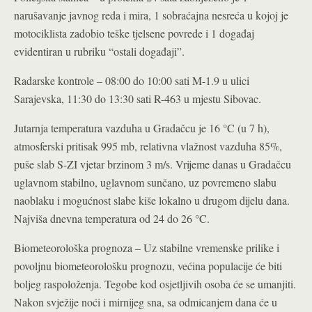
narušavanje javnog reda i mira, 1 sobraćajna nesreća u kojoj je
motociklista zadobio teške tjelsene povrede i 1 događaj
evidentiran u rubriku “ostali događaji”.
Radarske kontrole – 08:00 do 10:00 sati M-1.9 u ulici
Sarajevska, 11:30 do 13:30 sati R-463 u mjestu Sibovac.
Jutarnja temperatura vazduha u Gradačcu je 16 °C (u 7 h),
atmosferski pritisak 995 mb, relativna vlažnost vazduha 85%,
puše slab S-ZI vjetar brzinom 3 m/s. Vrijeme danas u Gradačcu
uglavnom stabilno, uglavnom sunčano, uz povremeno slabu
naoblaku i mogućnost slabe kiše lokalno u drugom dijelu dana.
Najviša dnevna temperatura od 24 do 26 °C.
Biometeorološka prognoza – Uz stabilne vremenske prilike i
povoljnu biometeorološku prognozu, većina populacije će biti
boljeg raspoloženja. Tegobe kod osjetljivih osoba će se umanjiti.
Nakon svježije noći i mirnijeg sna, sa odmicanjem dana će u