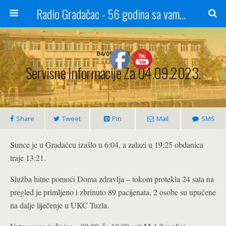
Radio Gradačac - 56 godina sa vama...
04/09/2023
Servisne Informacije Za 04.09.2023.
Share
Tweet
Pin
Mail
SMS
Sunce je u Gradačcu izašlo u 6:04, a zalazi u 19:25 obdanica
traje 13:21.
Služba hitne pomoći Doma zdravlja – tokom protekla 24 sata na
pregled je primljeno i zbrinuto 89 pacijenata, 2 osobe su upućene
na dalje liječenje u UKC Tuzla.