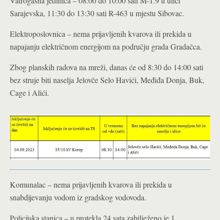
Vatrogasna jedinica – 08:00 do 10:00 sati M-1.9 u ulici
Sarajevska, 11:30 do 13:30 sati R-463 u mjestu Sibovac.
Elektroposlovnica – nema prijavljenih kvarova ili prekida u
napajanju električnom energijom na području grada Gradačca.
Zbog planskih radova na mreži, danas će od 8:30 do 14:00 sati
bez struje biti naselja Jelovče Selo Havići, Međiđa Donja, Buk,
Cage i Alići.
Komunalac – nema prijavljenih kvarova ili prekida u
snabdijevanju vodom iz gradskog vodovoda.
Policijska stanica – u protekla 24 sata zabilježeno je 1