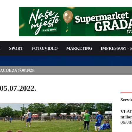
C
SPORT
FOTO/VIDEO
MARKETING
IMPRESSUM –
ISAN UGOVOR: 6,9 MILIONA KM ZA VODOSNABDIJEVANJE
05.07.2022.
Servi
VLAD
milio
06/08