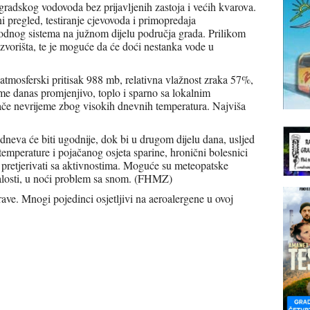
radskog vodovoda bez prijavljenih zastoja i većih kvarova.
i pregled, testiranje cjevovoda i primopredaja
odnog sistema na južnom dijelu područja grada. Prilikom
 izvorišta, te je moguće da će doći nestanka vode u
atmosferski pritisak 988 mb, relativna vlažnost zraka 57%,
eme danas promjenjivo, toplo i sparno sa lokalnim
ače nevrijeme zbog visokih dnevnih temperatura. Najviša
dneva će biti ugodnije, dok bi u drugom dijelu dana, usljed
a temperature i pojačanog osjeta sparine, hronični bolesnici
 ne pretjerivati sa aktivnostima. Moguće su meteopatske
salosti, u noći problem sa snom. (FHMZ)
ave. Mnogi pojedinci osjetljivi na aeroalergene u ovoj