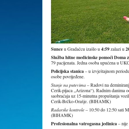
Sunce
4:59
2
u Gradačcu izašlo u
zalazi u
Služba hitne medicinske pomoći Doma z
79 pacijenata. Jedna osoba upućena u UKC
Policijska stanica
– u izvještajnom periodu
osobe povrijeđene.
Stanje na putevima
– Radovi na deminiranj
Cerik-pijaca „Arizona“). Radnim danima od
saobraćaja uz 15-minutna propuštanja vozila
Cerik-Brčko-Orašje. (BIHAMK)
Radarske kontrole
– 10:50 do 12:50 sati M
(BIHAMK)
Profesionalna vatrogasna jedinica
– nije