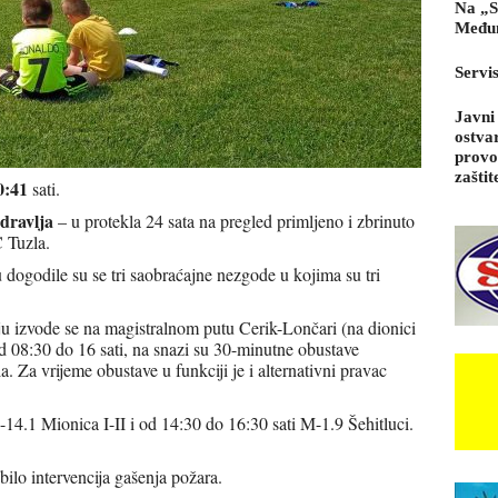
Na „S
Međun
Servi
Javni
ostva
provo
zaštit
0:41
sati.
dravlja
– u protekla 24 sata na pregled primljeno i zbrinuto
 Tuzla.
 dogodile su se tri saobraćajne nezgode u kojima su tri
u izvode se na magistralnom putu Cerik-Lončari (na dionici
 08:30 do 16 sati, na snazi su 30-minutne obustave
. Za vrijeme obustave u funkciji je i alternativni pravac
-14.1 Mionica I-II i od 14:30 do 16:30 sati M-1.9 Šehitluci.
 bilo intervencija gašenja požara.