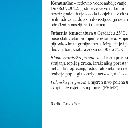
Komunalac
– redovno vodosnabdijevanje g
Do 06.07.2022. godine će se vršiti kontroln
novoizgrađenih cjevovoda i objekata vodov
ovih radova će dolaziti do isključenja rada
određenim naseljima i ulicama.
Jutarnja temperatura
23°C
,
u Gradačcu
puše slab vjetar promjenjivog smjera. Vrij
.
pljusakovima i grmljavinom
Moguće je i j
°
dnevna temperatura zraka od 30 do 32
C.
Biometeorološka prognoza
: Tokom prijepo
strujanja toplijeg zraka, izraženijeg porast
trebali biti oprezniji, reducirati kretanje i
reakcije poput glavobolje, nervoze, malak
Polenska prognoza
: Umjeren nivo polena tr
skupini će osjetiti simptome. (FHMZ)
Radio Gradačac