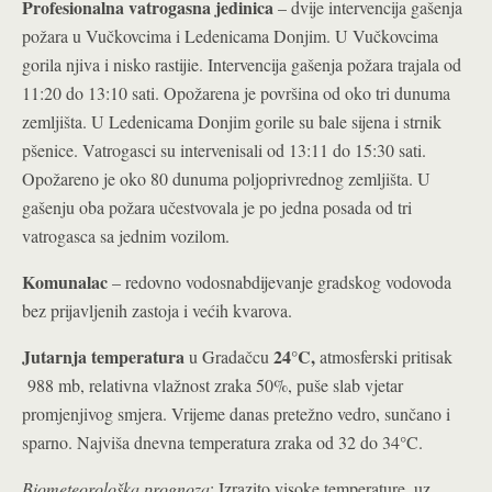
Profesionalna vatrogasna jedinica
– dvije intervencija gašenja
požara u Vučkovcima i Ledenicama Donjim. U Vučkovcima
gorila njiva i nisko rastijie. Intervencija gašenja požara trajala od
11:20 do 13:10 sati. Opožarena je površina od oko tri dunuma
zemljišta. U Ledenicama Donjim gorile su bale sijena i strnik
pšenice. Vatrogasci su intervenisali od 13:11 do 15:30 sati.
Opožareno je oko 80 dunuma poljoprivrednog zemljišta. U
gašenju oba požara učestvovala je po jedna posada od tri
vatrogasca sa jednim vozilom.
Komunalac
– redovno vodosnabdijevanje gradskog vodovoda
bez prijavljenih zastoja i većih kvarova.
Jutarnja temperatura
24°C
,
u Gradačcu
atmosferski pritisak
988 mb, relativna vlažnost zraka 50%, puše slab vjetar
promjenjivog smjera. Vrijeme danas pretežno vedro, sunčano i
°
sparno. Najviša dnevna temperatura zraka od 32 do 34
C.
Biometeorološka prognoza
: Izrazito visoke temperature, uz