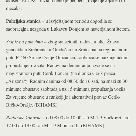
akušerstvo UKC Tuzla rođeno je pet beba, dvije djevojčice i tri
dječaka.
Policijska stanica
– u izvještajnom periodu dogodila se
saobraćajna nezgoda u Lukavcu Donjem sa materijalnom štetom.
Stanje na putevima
– zbog sanacionih radova u ulici Žrtava
genocida u Srebrenici u Gradačcu i u Srnicama na regionalnom
putu R-460 Srnice Donje-Gračanica, saobraća se naizmjeničnim
propuštanjem vozila. Radovi na deminiranju izvode se na
magistralnom putu Cerik-Lončari (na dionici Cerik-pijaca
„Arizona“). Radnim danima od 08:30 do 16 sati, na snazi su 30-
minutne obustave saobraćaja uz 15-minutna propuštanja vozila.
Za vrijeme obustave u funkciji je i alternativni pravac Cerik-
Brčko-Orašje. (BIHAMK)
Radarske kontrole
– od 08:00 do 10:00 sati M-1.9 Vučkovci i od
17:00 do 19:00 sati M-1.9 Mionica III. (BIHAMK)