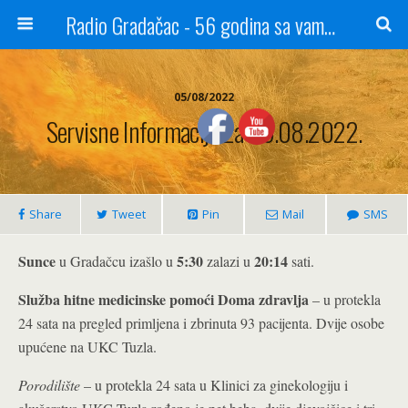
Radio Gradačac - 56 godina sa vama...
05/08/2022
Servisne Informacije Za 05.08.2022.
Share
Tweet
Pin
Mail
SMS
Sunce
5:30
20:14
u Gradačcu izašlo u
zalazi u
sati.
Služba hitne medicinske pomoći Doma zdravlja
– u protekla
24 sata na pregled primljena i zbrinuta 93 pacijenta. Dvije osobe
upućene na UKC Tuzla.
Porodilište
– u protekla 24 sata u Klinici za ginekologiju i