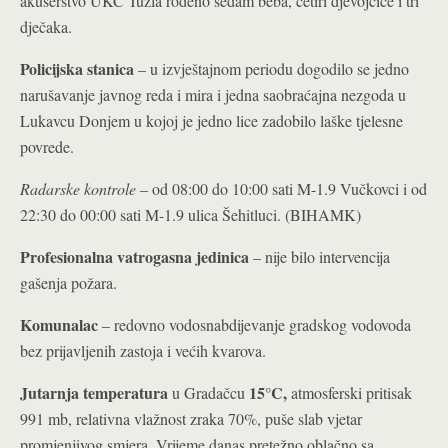
akušerstvo UKC Tuzla rođeno sedam beba, četiri djevojčice i tri
dječaka.
Policijska stanica
– u izvještajnom periodu dogodilo se jedno
narušavanje javnog reda i mira i jedna saobraćajna nezgoda u
Lukavcu Donjem u kojoj je jedno lice zadobilo laške tjelesne
povrede.
Radarske kontrole
– od 08:00 do 10:00 sati M-1.9 Vučkovci i od
22:30 do 00:00 sati M-1.9 ulica Šehitluci. (BIHAMK)
Profesionalna vatrogasna jedinica
– nije bilo intervencija
gašenja požara.
Komunalac
– redovno vodosnabdijevanje gradskog vodovoda
bez prijavljenih zastoja i većih kvarova.
Jutarnja temperatura
15°C
,
u Gradačcu
atmosferski pritisak
991 mb, relativna vlažnost zraka 70%, puše slab vjetar
promjenjivog smjera. Vrijeme danas pretežno oblačno sa