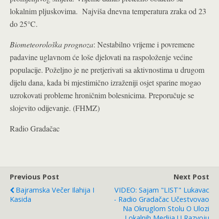
lokalnim pljuskovima.
Najviša dnevna temperatura zraka od 23
do 25°C.
Biometeorološka prognoza
: Nestabilno vrijeme i povremene
padavine uglavnom će loše djelovati na raspoloženje većine
populacije. Poželjno je ne pretjerivati sa aktivnostima u drugom
dijelu dana, kada bi mjestimično izraženiji osjet sparine mogao
uzrokovati probleme hroničnim bolesnicima. Preporučuje se
slojevito odijevanje. (FHMZ)
Radio Gradačac
Previous Post
Next Post
Bajramska Večer Ilahija I
VIDEO: Sajam "LIST" Lukavac
Kasida
- Radio Gradačac Učestvovao
Na Okruglom Stolu O Ulozi
Lokalnih Medija U Razvoju