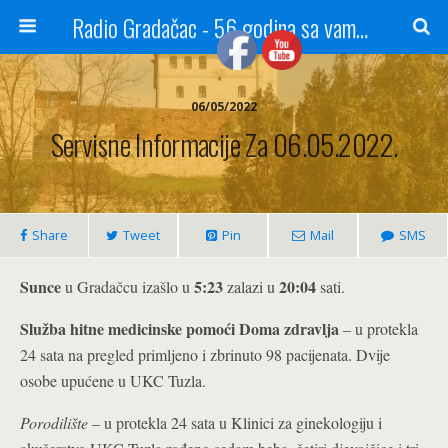
Radio Gradačac - 56 godina sa vama...
06/05/2022
Servisne Informacije Za 06.05.2022.
Share
Tweet
Pin
Mail
SMS
Sunce
5:23
20:04
u Gradačcu izašlo u
zalazi u
sati.
Služba hitne medicinske pomoći Doma zdravlja
– u protekla
24 sata na pregled primljeno i zbrinuto 98 pacijenata. Dvije
osobe upućene u UKC Tuzla.
Porodilište
– u protekla 24 sata u Klinici za ginekologiju i