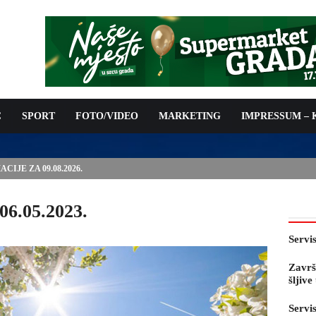
C
SPORT
FOTO/VIDEO
MARKETING
IMPRESSUM –
IJE ZA 09.08.2026.
06.05.2023.
Servi
Završ
šljiv
Servi