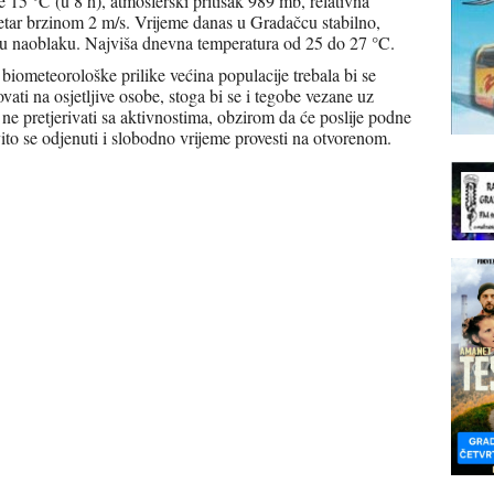
 15 °C (u 8 h), atmosferski pritisak 989 mb, relativna
tar brzinom 2 m/s. Vrijeme danas u Gradačcu stabilno,
 naoblaku. Najviša dnevna temperatura od 25 do 27 °C.
iometeorološke prilike većina populacije trebala bi se
ovati na osjetljive osobe, stoga bi se i tegobe vezane uz
e ne pretjerivati sa aktivnostima, obzirom da će poslije podne
vito se odjenuti i slobodno vrijeme provesti na otvorenom.