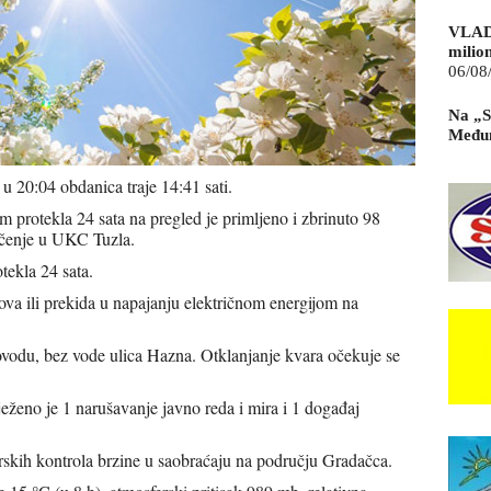
VLAD
milio
06/08
Na „S
Međun
 u 20:04 obdanica traje 14:41 sati.
protekla 24 sata na pregled je primljeno i zbrinuto 98
ječenje u UKC Tuzla.
tekla 24 sata.
ova ili prekida u napajanju električnom energijom na
ovodu, bez vode ulica Hazna. Otklanjanje kvara očekuje se
lježeno je 1 narušavanje javno reda i mira i 1 događaj
rskih kontrola brzine u saobraćaju na području Gradačca.