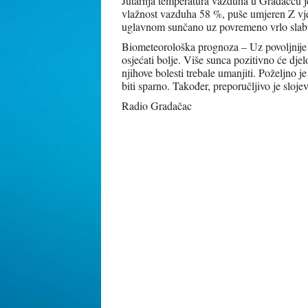
Jutarnja temperatura vazduha u Gradačcu je
vlažnost vazduha 58 %, puše umjeren Z vje
uglavnom sunčano uz povremeno vrlo slabu
Biometeorološka prognoza – Uz povoljnije b
osjećati bolje. Više sunca pozitivno će djel
njihove bolesti trebale umanjiti. Poželjno j
biti sparno. Također, preporučljivo je sloje
Radio Gradačac