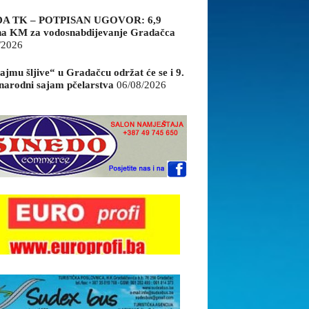
A TK – POTPISAN UGOVOR: 6,9
na KM za vodosnabdijevanje Gradačca
/2026
ajmu šljive“ u Gradačcu održat će se i 9.
arodni sajam pčelarstva
06/08/2026