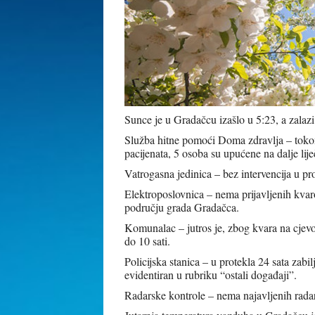
Sunce je u Gradačcu izašlo u 5:23, a zalazi
Služba hitne pomoći Doma zdravlja – tokom 
pacijenata, 5 osoba su upućene na dalje li
Vatrogasna jedinica – bez intervencija u pro
Elektroposlovnica – nema prijavljenih kvar
području grada Gradačca.
Komunalac – jutros je, zbog kvara na cjev
do 10 sati.
Policijska stanica – u protekla 24 sata zabi
evidentiran u rubriku “ostali događaji”.
Radarske kontrole – nema najavljenih rada