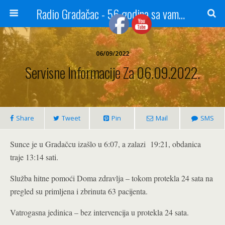
Radio Gradačac - 56 godina sa vama...
06/09/2022
Servisne Informacije Za 06.09.2022.
Share
Tweet
Pin
Mail
SMS
Sunce je u Gradačcu izašlo u 6:07, a zalazi 19:21, obdanica
traje 13:14 sati.
Služba hitne pomoći Doma zdravlja – tokom protekla 24 sata na
pregled su primljena i zbrinuta 63 pacijenta.
Vatrogasna jedinica – bez intervencija u protekla 24 sata.