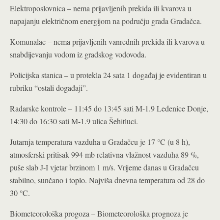
Elektroposlovnica – nema prijavljenih prekida ili kvarova u
napajanju električnom energijom na području grada Gradačca.
Komunalac – nema prijavljenih vanrednih prekida ili kvarova u
snabdijevanju vodom iz gradskog vodovoda.
Policijska stanica – u protekla 24 sata 1 događaj je evidentiran u
rubriku “ostali događaji”.
Radarske kontrole – 11:45 do 13:45 sati M-1.9 Ledenice Donje,
14:30 do 16:30 sati M-1.9 ulica Šehitluci.
Jutarnja temperatura vazduha u Gradačcu je 17 °C (u 8 h),
atmosferski pritisak 994 mb relativna vlažnost vazduha 89 %,
puše slab J-I vjetar brzinom 1 m/s. Vrijeme danas u Gradačcu
stabilno, sunčano i toplo. Najviša dnevna temperatura od 28 do
30 °C.
Biometeorološka progoza – Biometeorološka prognoza je