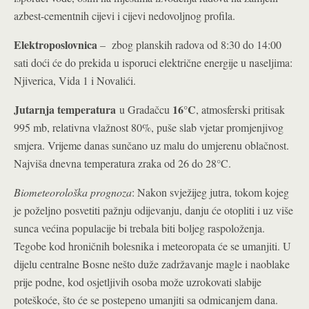
azbest-cementnih cijevi i cijevi nedovoljnog profila.
Elektroposlovnica
– zbog planskih radova od 8:30 do 14:00
sati doći će do prekida u isporuci električne energije u naseljima:
Njiverica, Vida 1 i Novalići.
Jutarnja temperatura
16°C
u Gradačcu
, atmosferski pritisak
995 mb, relativna vlažnost 80%, puše slab vjetar promjenjivog
smjera. Vrijeme danas sunčano uz malu do umjerenu oblačnost.
Najviša dnevna temperatura zraka od 26 do 28°C.
Biometeorološka prognoza
: Nakon svježijeg jutra, tokom kojeg
je poželjno posvetiti pažnju odijevanju, danju će otopliti i uz više
sunca većina populacije bi trebala biti boljeg raspoloženja.
Tegobe kod hroničnih bolesnika i meteoropata će se umanjiti. U
dijelu centralne Bosne nešto duže zadržavanje magle i naoblake
prije podne, kod osjetljivih osoba može uzrokovati slabije
poteškoće, što će se postepeno umanjiti sa odmicanjem dana.