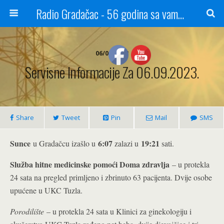
Radio Gradačac - 56 godina sa vama...
06/09/2023
Servisne Informacije Za 06.09.2023.
Share
Tweet
Pin
Mail
SMS
Sunce
6:07
19:21
u Gradačcu izašlo u
zalazi u
sati.
Služba hitne medicinske pomoći Doma zdravlja
– u protekla
24 sata na pregled primljeno i zbrinuto 63 pacijenta. Dvije osobe
upućene u UKC Tuzla.
Porodilište
– u protekla 24 sata u Klinici za ginekologiju i