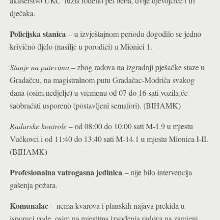
akušerstvo UKC Tuzla rođeno pet beba, dvije djevojčice i tri
dječaka.
Policijska stanica
– u izvještajnom periodu dogodilo se jedno
krivično djelo (nasilje u porodici) u Mionici 1.
Stanje na putevima
– zbog radova na izgradnji pješačke staze u
Gradačcu, na magistralnom putu Gradačac-Modriča svakog
dana (osim nedjelje) u vremenu od 07 do 16 sati vozila će
saobraćati usporeno (postavljeni semafori). (BIHAMK)
Radarske kontrole
– od 08:00 do 10:00 sati M-1.9 u mjestu
Vučkovci i od 11:40 do 13:40 sati M-14.1 u mjestu Mionica I-II.
(BIHAMK)
Profesionalna vatrogasna jedinica
– nije bilo intervencija
gašenja požara.
Komunalac
– nema kvarova i planskih najava prekida u
isporuci vode, osim na mjestima izvođenja radova na zamjeni