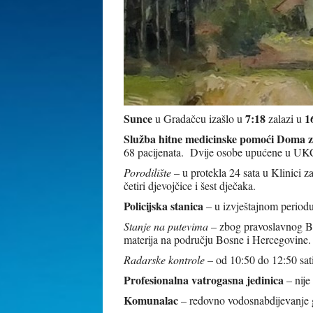
Sunce
7:18
1
u Gradačcu izašlo u
zalazi u
Služba hitne medicinske pomoći Doma z
68 pacijenata. Dvije osobe upućene u UK
Porodilište
– u protekla 24 sata u Klinici 
četiri djevojčice i šest dječaka.
Policijska stanica
– u izvještajnom periodu
Stanje na putevima
– zbog pravoslavnog Bo
materija na području Bosne i Hercegovi
Radarske kontrole
– od 10:50 do 12:50 s
Profesionalna vatrogasna jedinica
– nije
Komunalac
– redovno vodosnabdijevanje g