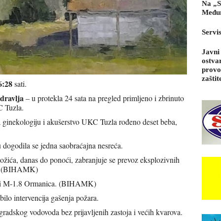
Na „S
Međun
Servi
Javni
ostva
provo
zaštit
6:28
sati.
dravlja
– u protekla 24 sata na pregled primljeno i zbrinuto
C Tuzla.
za ginekologiju i akušerstvo UKC Tuzla rođeno deset beba,
 dogodila se jedna saobraćajna nesreća.
žića, danas do ponoći, zabranjuje se prevoz eksplozivnih
ne. (BIHAMK)
ati M-1.8 Ormanica. (BIHAMK)
 bilo intervencija gašenja požara.
radskog vodovoda bez prijavljenih zastoja i većih kvarova.