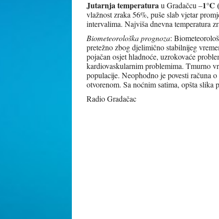
Jutarnja temperatura
1°C
u Gradačcu –
vlažnost zraka 56%, puše slab vjetar prom
intervalima. Najviša dnevna temperatura z
Biometeorološka prognoza
: Biometeorološ
pretežno zbog djelimično stabilnijeg vremen
pojačan osjet hladnoće, uzrokovaće proble
kardiovaskularnim problemima. Tmurno vrije
populacije. Neophodno je povesti računa o 
otvorenom. Sa noćnim satima, opšta slika 
Radio Gradačac