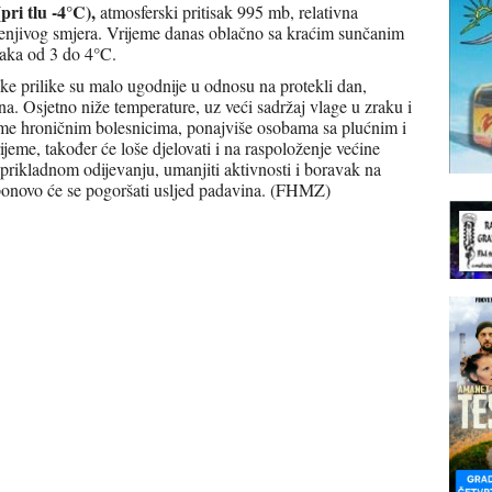
(pri tlu -4°C),
atmosferski pritisak 995 mb, relativna
jenjivog smjera. Vrijeme danas oblačno sa kraćim sunčanim
raka od 3 do 4°C.
ke prilike su malo ugodnije u odnosu na protekli dan,
a. Osjetno niže temperature, uz veći sadržaj vlage u zraku i
me hroničnim bolesnicima, ponajviše osobama sa plućnim i
me, također će loše djelovati i na raspoloženje većine
prikladnom odijevanju, umanjiti aktivnosti i boravak na
ponovo će se pogoršati usljed padavina. (FHMZ)