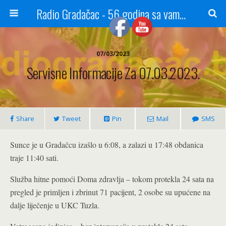
Radio Gradačac - 56 godina sa vama...
07/03/2023
Servisne Informacije Za 07.03.2023.
Share
Tweet
Pin
Mail
SMS
Sunce je u Gradačcu izašlo u 6:08, a zalazi u 17:48 obdanica
traje 11:40 sati.
Služba hitne pomoći Doma zdravlja – tokom protekla 24 sata na
pregled je primljen i zbrinut 71 pacijent, 2 osobe su upućene na
dalje liječenje u UKC Tuzla.