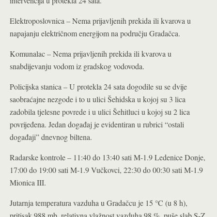
intervencija u protekla 24 sata.
Elektroposlovnica – Nema prijavljenih prekida ili kvarova u
napajanju električnom energijom na području Gradačca
.
Komunalac – Nema prijavljenih prekida ili kvarova u
snabdijevanju vodom iz gradskog vodovoda.
Policijska stanica – U protekla 24 sata dogodile su se dvije
saobraćajne nezgode i to u ulici Šehidska u kojoj su 3 lica
zadobila tjelesne povrede i u ulici Šehitluci u kojoj su 2 lica
povrijeđena. Jedan događaj je evidentiran u rubrici “ostali
događaji” dnevnog biltena.
Radarske kontrole – 11:40 do 13:40 sati M-1.9 Ledenice Donje,
17:00 do 19:00 sati M-1.9 Vučkovci, 22:30 do 00:30 sati M-1.9
Mionica III.
Jutarnja temperatura vazduha u Gradačcu je 15 °C (u 8 h),
pritisak 988 mb, relativna vlažnost vazduha 98 %, puše slab S-Z