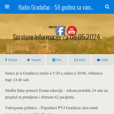
Radio Gradačac - 56 godina sa vama...
08/05/2024
Servisne Informacije Za 08.05.2024.
Share
Tweet
Pin
Mail
SMS
Sunce je u Gradačcu izašlo u 5:20 a zalazi u 20:06, obdanica
traje 14:46 sati.
Služba hitne pomoći Doma zdravlja – tokom protekla 24 sata na
pregled su primljena i zbrinuta 62 pacijenta.
Vatrogasna jedinica – Pripadnici PVJ Gradačac nisu imali