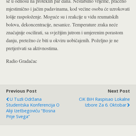
se u odnosu na proteklih par dana. Nestabilno vrijeme, praćeno
mjestimično i jačim padavinama, kod većine osoba će uzrokovati
lošije raspoloženje. Moguće su i reakcije u vidu reumatskih
bolova, dekoncentracije, nesanice. Temperature zraka neće
značajnije oscilirati, sa svježijim jutrom i umjerenim porastom
danju, pretežno će biti u okviru uobičajenih. Poželjno je ne
pretjerivati sa aktivnostima.
Radio Gradačac
Previous Post
Next Post
U Tuzli Održana
CiK BiH Raspisao Lokalne
Studentska Konferencija O
Izbore Za 6. Oktobar
Aliji Izetbegoviću “Bosna
Prije Svega”