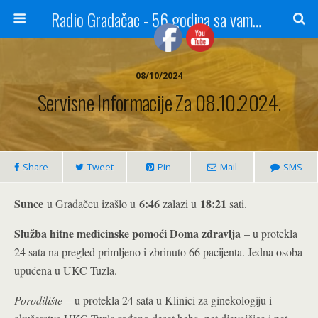
Radio Gradačac - 56 godina sa vama...
08/10/2024
Servisne Informacije Za 08.10.2024.
Share
Tweet
Pin
Mail
SMS
Sunce
6:46
18:21
u Gradačcu izašlo u
zalazi u
sati.
Služba hitne medicinske pomoći Doma zdravlja
– u protekla
24 sata na pregled primljeno i zbrinuto 66 pacijenta. Jedna osoba
upućena u UKC Tuzla.
Porodilište
– u protekla 24 sata u Klinici za ginekologiju i