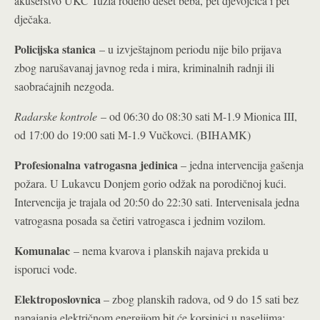
akušerstvo UKC Tuzla rođeno deset beba, pet djevojčica i pet
dječaka.
Policijska stanica
– u izvještajnom periodu nije bilo prijava
zbog narušavanaj javnog reda i mira, kriminalnih radnji ili
saobraćajnih nezgoda.
Radarske kontrole
– od 06:30 do 08:30 sati M-1.9 Mionica III,
od 17:00 do 19:00 sati M-1.9 Vučkovci. (BIHAMK)
Profesionalna vatrogasna jedinica
– jedna intervencija gašenja
požara. U Lukavcu Donjem gorio odžak na porodičnoj kući.
Intervencija je trajala od 20:50 do 22:30 sati. Intervenisala jedna
vatrogasna posada sa četiri vatrogasca i jednim vozilom.
Komunalac
– nema kvarova i planskih najava prekida u
isporuci vode.
Elektroposlovnica
– zbog planskih radova, od 9 do 15 sati bez
napajanja električnom energijom bit će korsinici u naseljima: