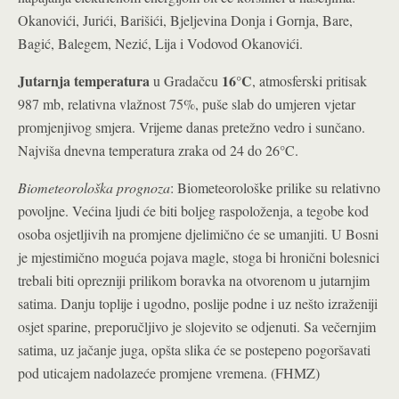
Okanovići, Jurići, Barišići, Bjeljevina Donja i Gornja, Bare,
Bagić, Balegem, Nezić, Lija i Vodovod Okanovići.
Jutarnja temperatura
16°C
u Gradačcu
, atmosferski pritisak
987 mb, relativna vlažnost 75%, puše slab do umjeren vjetar
promjenjivog smjera. Vrijeme danas pretežno vedro i sunčano.
Najviša dnevna temperatura zraka od 24 do 26°C.
Biometeorološka prognoza
: Biometeorološke prilike su relativno
povoljne. Većina ljudi će biti boljeg raspoloženja, a tegobe kod
osoba osjetljivih na promjene djelimično će se umanjiti. U Bosni
je mjestimično moguća pojava magle, stoga bi hronični bolesnici
trebali biti oprezniji prilikom boravka na otvorenom u jutarnjim
satima. Danju toplije i ugodno, poslije podne i uz nešto izraženiji
osjet sparine, preporučljivo je slojevito se odjenuti. Sa večernjim
satima, uz jačanje juga, opšta slika će se postepeno pogoršavati
pod uticajem nadolazeće promjene vremena. (FHMZ)