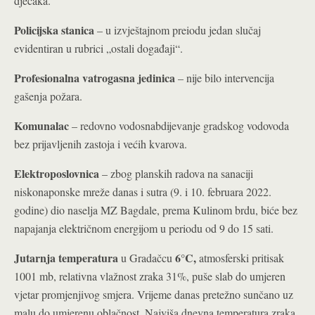
dječaka.
Policijska stanica
– u izvještajnom preiodu jedan slučaj
evidentiran u rubrici „ostali događaji“.
Profesionalna vatrogasna jedinica
– nije bilo intervencija
gašenja požara.
Komunalac
– redovno vodosnabdijevanje gradskog vodovoda
bez prijavljenih zastoja i većih kvarova.
Elektroposlovnica
– zbog planskih radova na sanaciji
niskonaponske mreže danas i sutra (9. i 10. februara 2022.
godine) dio naselja MZ Bagdale, prema Kulinom brdu, biće bez
napajanja električnom energijom u periodu od 9 do 15 sati.
Jutarnja temperatura
6°C
,
u Gradačcu
atmosferski pritisak
1001 mb, relativna vlažnost zraka 31%, puše slab do umjeren
vjetar promjenjivog smjera. Vrijeme danas pretežno sunčano uz
malu do umjerenu oblačnost. Najviša dnevna temperatura zraka