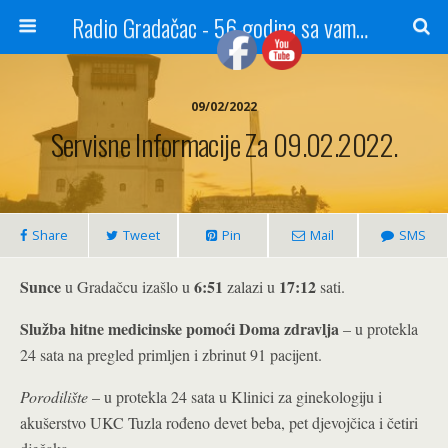
Radio Gradačac - 56 godina sa vama...
09/02/2022
Servisne Informacije Za 09.02.2022.
Share
Tweet
Pin
Mail
SMS
Sunce
6:51
17:12
u Gradačcu izašlo u
zalazi u
sati.
Služba hitne medicinske pomoći Doma zdravlja
– u protekla
24 sata na pregled primljen i zbrinut 91 pacijent.
Porodilište
– u protekla 24 sata u Klinici za ginekologiju i
akušerstvo UKC Tuzla rođeno devet beba, pet djevojčica i četiri