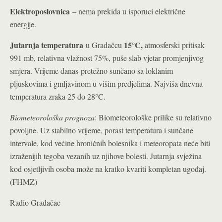
Elektroposlovnica
– nema prekida u isporuci električne
energije.
Jutarnja temperatura
15°C
,
u Gradačcu
atmosferski pritisak
991 mb, relativna vlažnost 75%, puše slab vjetar promjenjivog
smjera. Vrijeme danas pretežno sunčano sa loklanim
pljuskovima i gmljavinom u višim predjelima. Najviša dnevna
°
temperatura zraka 25 do 28
C.
Biometeorološka prognoza
: Biometeorološke prilike su relativno
povoljne. Uz stabilno vrijeme, porast temperatura i sunčane
intervale, kod većine hroničnih bolesnika i meteoropata neće biti
izraženijih tegoba vezanih uz njihove bolesti. Jutarnja svježina
kod osjetljivih osoba može na kratko kvariti kompletan ugođaj.
(FHMZ)
Radio Gradačac