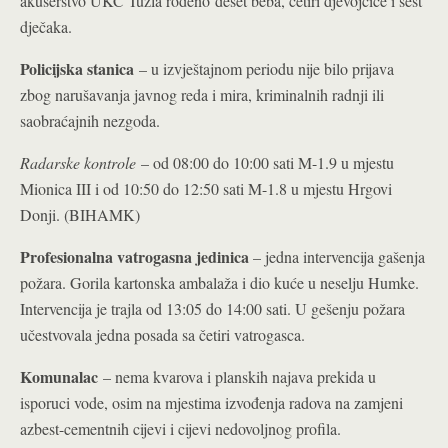
akušerstvo UKC Tuzla rođeno deset beba, četiri djevojčice i šest
dječaka.
Policijska stanica
– u izvještajnom periodu nije bilo prijava
zbog narušavanja javnog reda i mira, kriminalnih radnji ili
saobraćajnih nezgoda.
Radarske kontrole
– od 08:00 do 10:00 sati M-1.9 u mjestu
Mionica III i od 10:50 do 12:50 sati M-1.8 u mjestu Hrgovi
Donji. (BIHAMK)
Profesionalna vatrogasna jedinica
– jedna intervencija gašenja
požara. Gorila kartonska ambalaža i dio kuće u neselju Humke.
Intervencija je trajla od 13:05 do 14:00 sati. U gešenju požara
učestvovala jedna posada sa četiri vatrogasca.
Komunalac
– nema kvarova i planskih najava prekida u
isporuci vode, osim na mjestima izvođenja radova na zamjeni
azbest-cementnih cijevi i cijevi nedovoljnog profila.