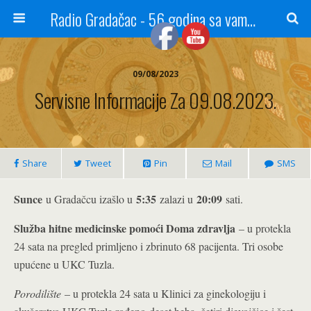
Radio Gradačac - 56 godina sa vama...
09/08/2023
Servisne Informacije Za 09.08.2023.
Share
Tweet
Pin
Mail
SMS
Sunce
5:35
20:09
u Gradačcu izašlo u
zalazi u
sati.
Služba hitne medicinske pomoći Doma zdravlja
– u protekla
24 sata na pregled primljeno i zbrinuto 68 pacijenta. Tri osobe
upućene u UKC Tuzla.
Porodilište
– u protekla 24 sata u Klinici za ginekologiju i