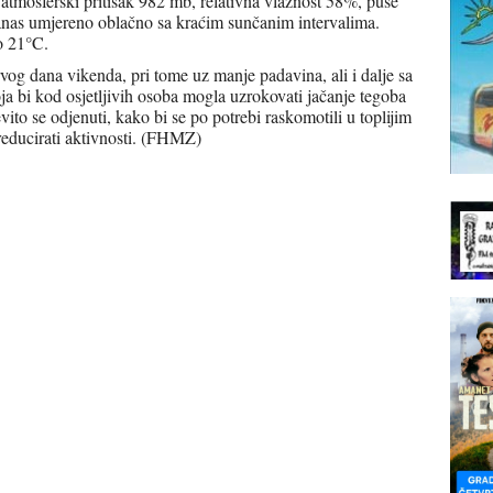
 atmosferski pritisak 982 mb, relativna vlažnost 58%, puše
danas umjereno oblačno sa kraćim sunčanim intervalima.
o 21°C.
rvog dana vikenda, pri tome uz manje padavina, ali i dalje sa
a bi kod osjetljivih osoba mogla uzrokovati jačanje tegoba
evito se odjenuti, kako bi se po potrebi raskomotili u toplijim
 reducirati aktivnosti. (FHMZ)