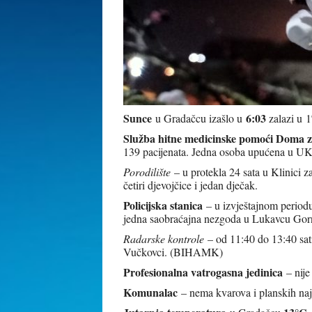
Sunce
6:03
u Gradačcu izašlo u
zalazi u 1
Služba hitne medicinske pomoći Doma z
139 pacijenata. Jedna osoba upućena u UK
Porodilište
– u protekla 24 sata u Klinici 
četiri djevojčice i jedan dječak.
Policijska stanica
– u izvještajnom periodu 
jedna saobraćajna nezgoda u Lukavcu Gor
Radarske kontrole
– od 11:40 do 13:40 sat
Vučkovci. (BIHAMK)
Profesionalna vatrogasna jedinica
– nije
Komunalac
– nema kvarova i planskih naj