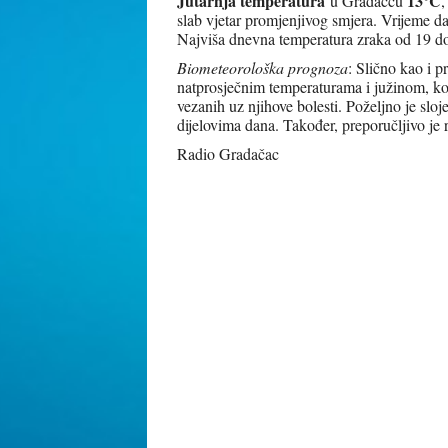
Jutarnja temperatura
13°C
u Gradačcu
,
slab vjetar promjenjivog smjera. Vrijeme 
Najviša dnevna temperatura zraka od 19 d
Biometeorološka prognoza
: Slično kao i p
natprosječnim temperaturama i južinom, koj
vezanih uz njihove bolesti. Poželjno je sloj
dijelovima dana. Također, preporučljivo je
Radio Gradačac