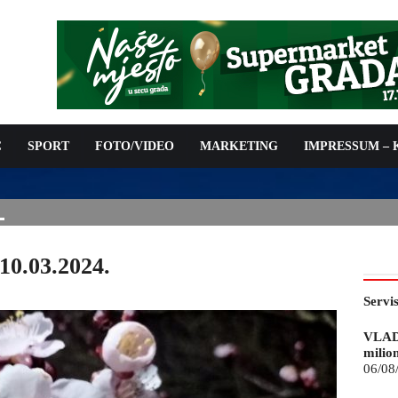
C
SPORT
FOTO/VIDEO
MARKETING
IMPRESSUM –
ISAN UGOVOR: 6,9 MILIONA KM ZA VODOSNABDIJEVANJE
10.03.2024.
Servi
VLAD
milio
06/08