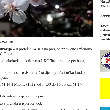
Na „S
Međun
Servi
Javni
ostva
provo
zaštit
7:52
sati.
dravlja
– u protekla 24 sata na pregled primljeno i zbrinuto
C Tuzla.
za ginekologiju i akušerstvo UKC Tuzla rođeno pet beba,
dogodila su se dva krivična djela (krađa i teška krađa) i
njem.
i M-14.1 Mionica I-II i od 14:30 do 16:30 sati M-1.9
 bilo intervencija gašenja požara.
ava prekida u isporuci vode.