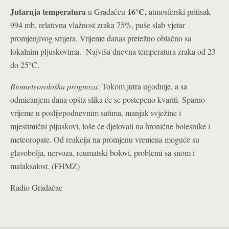
Jutarnja temperatura
16°C
,
u Gradačcu
atmosferski pritisak
994 mb, relativna vlažnost zraka 75%, puše slab vjetar
promjenjivog smjera. Vrijeme danas pretežno oblačno sa
lokalnim pljuskovima.
Najviša dnevna temperatura zraka od 23
do 25°C.
Biometeorološka prognoza
: Tokom jutra ugodnije, a sa
odmicanjem dana opšta slika će se postepeno kvariti. Sparno
vrijeme u poslijepodnevnim satima, manjak svježine i
mjestimični pljuskovi, loše će djelovati na hronične bolesnike i
meteoropate. Od reakcija na promjenu vremena moguće su
glavobolja, nervoza, reumatski bolovi, problemi sa snom i
malaksalost
.
(FHMZ)
Radio Gradačac