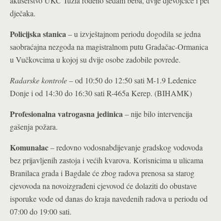
akušerstvo UKC Tuzla rođeno sedam beba, dvije djevojčice i pet
dječaka.
Policijska stanica
– u izvještajnom periodu dogodila se jedna
saobraćajna nezgoda na magistralnom putu Gradačac-Ormanica
u Vučkovcima u kojoj su dvije osobe zadobile povrede.
Radarske kontrole
– od 10:50 do 12:50 sati M-1.9 Ledenice
Donje i od 14:30 do 16:30 sati R-465a Kerep. (BIHAMK)
Profesionalna vatrogasna jedinica
– nije bilo intervencija
gašenja požara.
Komunalac
– redovno vodosnabdijevanje gradskog vodovoda
bez prijavljenih zastoja i većih kvarova. Korisnicima u ulicama
Branilaca grada i Bagdale će zbog radova prenosa sa starog
cjevovoda na novoizgrađeni cjevovod će dolaziti do obustave
isporuke vode od danas do kraja navedenih radova u periodu od
07:00 do 19:00 sati.