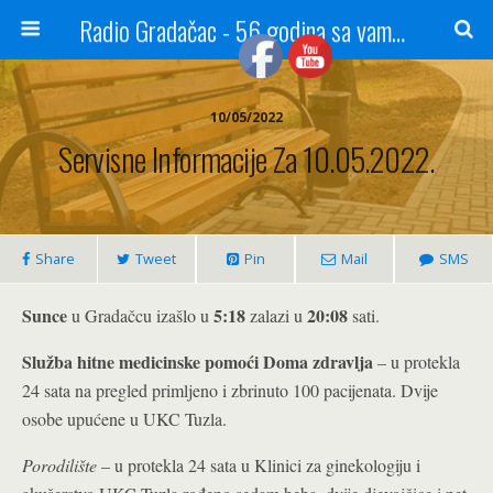
Radio Gradačac - 56 godina sa vama...
10/05/2022
Servisne Informacije Za 10.05.2022.
Share
Tweet
Pin
Mail
SMS
Sunce
5:18
20:08
u Gradačcu izašlo u
zalazi u
sati.
Služba hitne medicinske pomoći Doma zdravlja
– u protekla
24 sata na pregled primljeno i zbrinuto 100 pacijenata. Dvije
osobe upućene u UKC Tuzla.
Porodilište
– u protekla 24 sata u Klinici za ginekologiju i