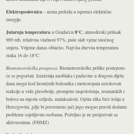
Elektroposlovnica
– nema prekida u isporuci električne
energije.
Jutarnja temperatura
8°C
u Gradačcu
, atmosferski pritisak
989 mb, relativna vlažnost 97%, puše slab vjetar istočnog
smjera. Vrijeme danas oblačno. Najviša dnevna temperatura
°
zraka 16 do 18
C.
Biometeorološka prognoza
: Biometeorološke prilike postepeno
će se pogoršati. Izraženija naoblaka i padavine u drugom dijelu
dana mogu kod hroničnih bolesnika i meteoropata uzrokovati
reakcije u vidu glavobolje, promjene raspoloženja, reumatskih i
bolova na mjestu ozljeda, malaksalosti. Opšta slika biće lošija u
Hercegovini, gdje bi povremeno jači jugo mogao praviti dodatne
probleme osjetljivim osobama. Poželjno je ne pretjerivati sa
aktivnostima. (FHMZ)