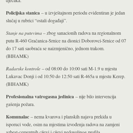
dječaka.
Policijska stanica
– u izvještajnom periodu evidentiran je jedan
slučaj u rubrici “ostali događaji”.
Stanje na putevima
– zbog sanacionih radova na regionalnom
putu R-460 Gračanica-Srnice na dionici Doborovci-Srnice od 07
do 17 sati saobraća se naizmjenično, jednom trakom.
(BIHAMK)
Radarske kontrole
– od 08:00 do 10:00 sati M-1.9 u mjestu
Lukavac Donji i od 10:50 do 12:50 sati R-465a u mjestu Kerep.
(BIHAMK)
Profesionalna vatrogasna jedinica
– nije bilo intervencija
gašenja požara.
Komunalac
– nema kvarova i planskih najava prekida u
isporuci vode, osim na mjestima izvođenja radova na zamjeni
azbest-cementnih cijevi i cijevi nedovoljnog profila.