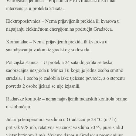
Vatrogasna jedinica – Pripadnici PVJ Gradačac nisu imali
intervencija u protekla 24 sata.
Elektroposlovnica – Nema prijavljenih prekida ili kvarova u
napajanju električnom energijom na području Gradačca
.
Komunalac – Nema prijavljenih prekida ili kvarova u
snabdijevanju vodom iz gradskog vodovoda.
Policijska stanica – U protekla 24 sata dogodila se teška
saobraćajna nezgoda u Minici I u kojoj je jedna osoba smrtno
stradala, 1 osoba je zadobila lake tjelesne povrede, a o stepenu
povreda 2 osobe ljekari se nije izjasnili.
Radarske kontrole – nema najavljenih radarskih kontrola brzine
u saobraćaju.
Jutarnja temperatura vazduha u Gradačcu je 23 °C (u 7 h),
pritisak 978 mb, relativna vlažnost vazduha 70 %, puše slab J
vjetar brzinom 2 m/s. Vrijeme danas u Gradačcu promjenljivo