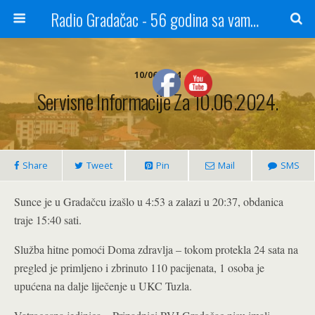
Radio Gradačac - 56 godina sa vama...
10/06/2024
Servisne Informacije Za 10.06.2024.
Share
Tweet
Pin
Mail
SMS
Sunce je u Gradačcu izašlo u 4:53 a zalazi u 20:37, obdanica
traje 15:40 sati.
Služba hitne pomoći Doma zdravlja – tokom protekla 24 sata na
pregled je primljeno i zbrinuto 110 pacijenata, 1 osoba je
upućena na dalje liječenje u UKC Tuzla.