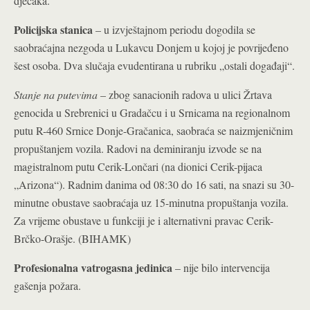
dječaka.
Policijska stanica
– u izvještajnom periodu dogodila se
saobraćajna nezgoda u Lukavcu Donjem u kojoj je povrijeđeno
šest osoba. Dva slučaja evudentirana u rubriku „ostali događaji“.
Stanje na putevima
– zbog sanacionih radova u ulici Žrtava
genocida u Srebrenici u Gradačcu i u Srnicama na regionalnom
putu R-460 Srnice Donje-Gračanica, saobraća se naizmjeničnim
propuštanjem vozila. Radovi na deminiranju izvode se na
magistralnom putu Cerik-Lončari (na dionici Cerik-pijaca
„Arizona“). Radnim danima od 08:30 do 16 sati, na snazi su 30-
minutne obustave saobraćaja uz 15-minutna propuštanja vozila.
Za vrijeme obustave u funkciji je i alternativni pravac Cerik-
Brčko-Orašje. (BIHAMK)
Profesionalna vatrogasna jedinica
– nije bilo intervencija
gašenja požara.