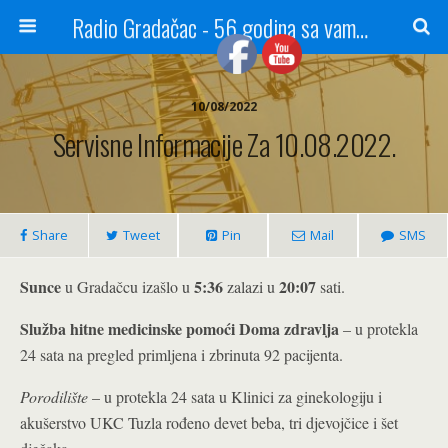
Radio Gradačac - 56 godina sa vama...
10/08/2022
Servisne Informacije Za 10.08.2022.
Share
Tweet
Pin
Mail
SMS
Sunce
5:36
20:07
u Gradačcu izašlo u
zalazi u
sati.
Služba hitne medicinske pomoći Doma zdravlja
– u protekla
24 sata na pregled primljena i zbrinuta 92 pacijenta.
Porodilište
– u protekla 24 sata u Klinici za ginekologiju i
akušerstvo UKC Tuzla rođeno devet beba, tri djevojčice i šet