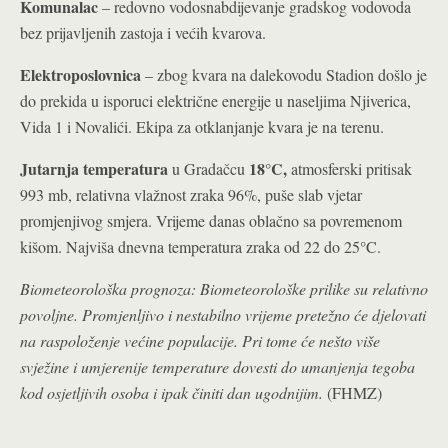
Komunalac
– redovno vodosnabdijevanje gradskog vodovoda
bez prijavljenih zastoja i većih kvarova.
Elektroposlovnica
– zbog kvara na dalekovodu Stadion došlo je
do prekida u isporuci električne energije u naseljima Njiverica,
Vida 1 i Novalići. Ekipa za otklanjanje kvara je na terenu.
Jutarnja temperatura
18°C
,
u Gradačcu
atmosferski pritisak
993 mb, relativna vlažnost zraka 96%, puše slab vjetar
promjenjivog smjera. Vrijeme danas oblačno sa povremenom
°
kišom. Najviša dnevna temperatura zraka od 22 do 25
C.
Biometeorološka prognoza
: Biometeorološke prilike su relativno
povoljne. Promjenljivo i nestabilno vrijeme pretežno će djelovati
na raspoloženje većine populacije. Pri tome će nešto više
svježine i umjerenije temperature dovesti do umanjenja tegoba
kod osjetljivih osoba i ipak činiti dan ugodnijim.
(FHMZ)