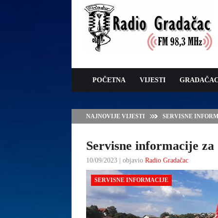
POČETNA
VIJESTI
GRADAČA
NAJNOVIJE VIJESTI
VLADA TK – POTP
GRADAČCA
Servisne informacije za 
10/09/2023 | objavio
Radio Gradačac
SERVISNE INFORMACIJE