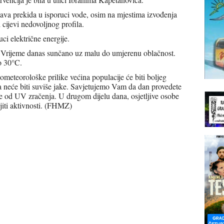
ava prekida u isporuci vode, osim na mjestima izvođenja
 cijevi nedovoljnog profila.
ci električne energije.
 Vrijeme danas sunčano uz malu do umjerenu oblačnost.
o 30°C.
ometeorološke prilike većina populacije će biti boljeg
ba neće biti suviše jake. Savjetujemo Vam da dan provedete
te od UV zračenja. U drugom dijelu dana, osjetljive osobe
jiti aktivnosti. (FHMZ)