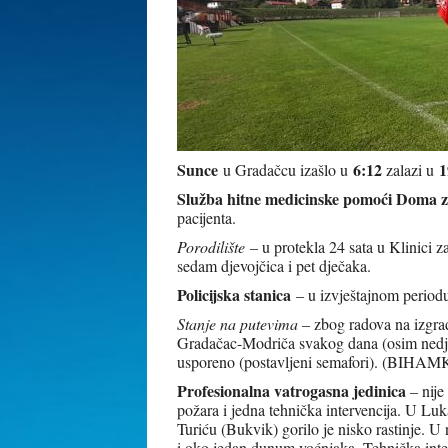
Sunce
6:12
1
u Gradačcu izašlo u
zalazi u
Služba hitne medicinske pomoći Doma z
pacijenta.
Porodilište
– u protekla 24 sata u Klinici 
sedam djevojčica i pet dječaka.
Policijska stanica
– u izvještajnom periodu 
Stanje na putevima
– zbog radova na izgra
Gradačac-Modriča svakog dana (osim nedjel
usporeno (postavljeni semafori). (BIHAM
Profesionalna vatrogasna jedinica
– nije 
požara i jedna tehnička intervencija. U L
Turiću (Bukvik) gorilo je nisko rastinje. U
i oko jedan dunum voćnjaka. Tehnička inter