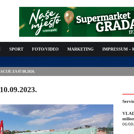
C
SPORT
FOTO/VIDEO
MARKETING
IMPRESSUM –
ISAN UGOVOR: 6,9 MILIONA KM ZA VODOSNABDIJEVANJE
10.09.2023.
Servi
VLAD
milio
06/08