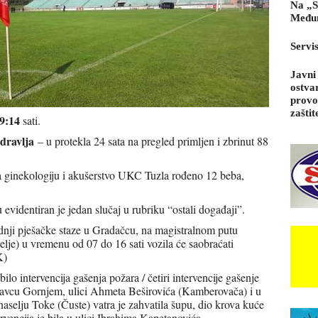
Na „S
Međun
Servi
Javni
ostva
provo
zaštit
9:14
sati.
dravlja
– u protekla 24 sata na pregled primljen i zbrinut 88
za ginekologiju i akušerstvo UKC Tuzla rođeno 12 beba,
evidentiran je jedan slučaj u rubriku “ostali događaji”.
dnji pješačke staze u Gradačcu, na magistralnom putu
je) u vremenu od 07 do 16 sati vozila će saobraćati
K)
bilo intervencija gašenja požara / četiri intervencije gašenje
ukavcu Gornjem, ulici Ahmeta Beširovića (Kamberovača)
i u
 naselju Toke (Čuste) vatra je zahvatila šupu, dio krova kuće
vencija je bila u ulici Ibrahima Kapetanovića.