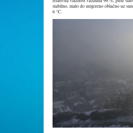
relativna vlažnost vazduha 96 %, puše slab
stabilno, malo do umjereno oblačno uz su
6 °C.