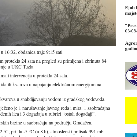
Ejub 
majst
“Pres
03/08
Agrom
godin
i u 16:32, obdanica traje 9:15 sati.
protekla 24 sata na pregled su primljena i zbrinuta 84
čenje u UKC Tuzla.
mali intervencija u protekla 24 sata.
ida ili kvarova u napajanju električnom energijom na
i kvarova u snabdijevanju vodom iz gradskog vodovoda.
ilježeno je 1 narušavanje javnog reda i mira, 1 saobraćajna
enih lica i 3 događaja u rubrici “ostali događaji”.
rskih brzine u saobraćaju na području Gradačca.
°C, pri tlu -5 °C (u 8 h), atmosferski pritisak 991 mb,