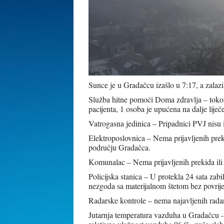
Sunce je u Gradačcu
izašlo u 7:17, a zalaz
Služba hitne pomoći Doma zdravlja – tokom 
pacijenta, 1 osoba je upućena na dalje lije
Vatrogasna jedinica – Pripadnici PVJ nisu i
Elektroposlovnica – Nema prijavljenih prek
području Gradačca.
Komunalac – Nema prijavljenih prekida il
Policijska stanica – U protekla 24 sata zab
nezgoda sa materijalnom štetom bez povrijeđ
Radarske kontrole – nema najavljenih rada
Jutarnja temperatura vazduha u Gradačcu -2 