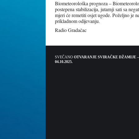
Biometeorološka prognoza – Biometeorološke
postepena stabilizacija, jutarnji sati sa ne
mjeri će remetiti osjet ugode. Poželjno je n
prikladnom odijevanju.
Radio Gradačac
SVEČANO
OTVARANJE SVIRAČKE DŽAMIJE –
04.10.2025.