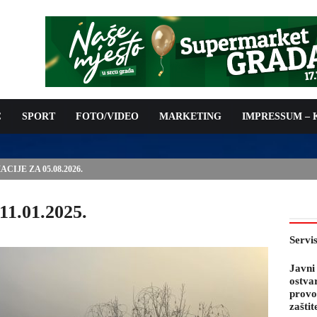
C
SPORT
FOTO/VIDEO
MARKETING
IMPRESSUM –
PODNOŠENJE ZAHTJEVA ZA OSTVARIVANJE PRAVA NA
 TROŠKOVA PROVOĐENJA PROGRAMA PREVENTIVNIH MJERA
 KOZA
11.01.2025.
Servi
Javni
ostva
provo
zaštit