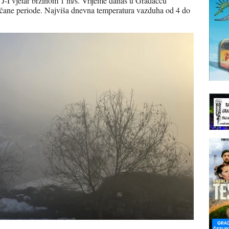
 J-I vjetar brzinom 1 m/s. Vrijeme danas u Gradačcu
nčane periode. Najviša dnevna temperatura vazduha od 4 do