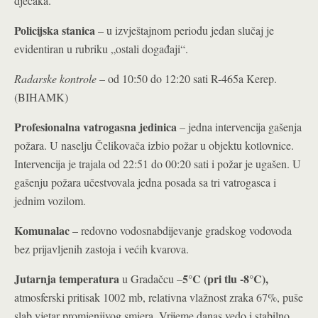
dječaka.
Policijska stanica
– u izvještajnom periodu jedan slučaj je
evidentiran u rubriku „ostali događaji“.
Radarske kontrole
– od 10:50 do 12:20 sati R-465a Kerep.
(BIHAMK)
Profesionalna vatrogasna jedinica
– jedna intervencija gašenja
požara. U naselju Čelikovača izbio požar u objektu kotlovnice.
Intervencija je trajala od 22:51 do 00:20 sati i požar je ugašen. U
gašenju požara učestvovala jedna posada sa tri vatrogasca i
jednim vozilom.
Komunalac
– redovno vodosnabdijevanje gradskog vodovoda
bez prijavljenih zastoja i većih kvarova.
Jutarnja temperatura
5°C
(pri tlu -8°C),
u Gradačcu –
atmosferski pritisak 1002 mb, relativna vlažnost zraka 67%, puše
slab vjetar promjenjivog smjera. Vrijeme danas vedo i stabilno,