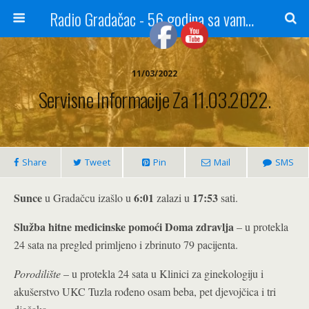
Radio Gradačac - 56 godina sa vama...
11/03/2022
Servisne Informacije Za 11.03.2022.
Share
Tweet
Pin
Mail
SMS
Sunce
6:01
17:53
u Gradačcu izašlo u
zalazi u
sati.
Služba hitne medicinske pomoći Doma zdravlja
– u protekla
24 sata na pregled primljeno i zbrinuto 79 pacijenta.
Porodilište
– u protekla 24 sata u Klinici za ginekologiju i
akušerstvo UKC Tuzla rođeno osam beba, pet djevojčica i tri