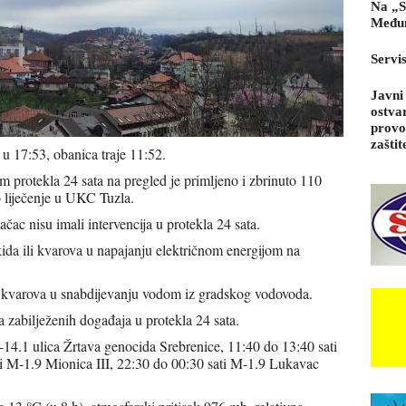
Na „S
Međun
Servi
Javni
ostva
provo
zaštit
 u 17:53, obanica traje 11:52.
 protekla 24 sata na pregled je primljeno i zbrinuto 110
 liječenje u UKC Tuzla.
ac nisu imali intervencija u protekla 24 sata.
ida ili kvarova u napajanju električnom energijom na
i kvarova u snabdijevanju vodom iz gradskog vodovoda.
a zabilježenih događaja u protekla 24 sata.
14.1 ulica Žrtava genocida Srebrenice, 11:40 do 13:40 sati
ti M-1.9 Mionica III, 22:30 do 00:30 sati M-1.9 Lukavac