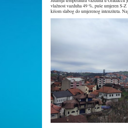
Jutarnja temperatura vazduha u Gradačcu je
vlažnost vazduha 49 %, puše umjeren S-Z 
kišom slabog do umjerenog intenziteta. Na