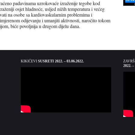
raćeno padavinama uzrokovaće izraženije tegobe kod
raženiji osjet hladnoće, usljed nižih temperatura i većeg
ovati na osobe sa kardiovaskularnim problemima i
rimjerenom odijevanju i umanjiti aktivnosti, naročito tokom
cijom, biće povoljnija u drugom dijelu dana.
KIKIĆEVI
SUSRETI 2022. – 03.06.2022.
ZAVR
2022. –