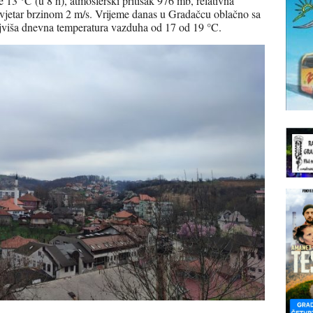
 13 °C (u 8 h), atmosferski pritisak 976 mb, relativna
vjetar brzinom 2 m/s. Vrijeme danas u Gradačcu oblačno sa
jviša dnevna temperatura vazduha od 17 od 19 °C.