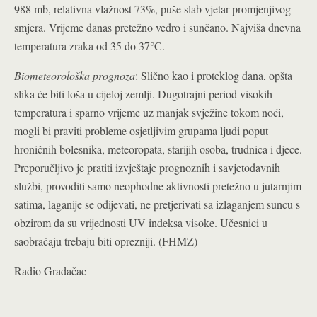
988 mb, relativna vlažnost 73%, puše slab vjetar promjenjivog
smjera. Vrijeme danas pretežno vedro i sunčano. Najviša dnevna
temperatura zraka od 35 do 37°C.
Biometeorološka prognoza
: Slično kao i proteklog dana, opšta
slika će biti loša u cijeloj zemlji. Dugotrajni period visokih
temperatura i sparno vrijeme uz manjak svježine tokom noći,
mogli bi praviti probleme osjetljivim grupama ljudi poput
hroničnih bolesnika, meteoropata, starijih osoba, trudnica i djece.
Preporučljivo je pratiti izvještaje prognoznih i savjetodavnih
službi, provoditi samo neophodne aktivnosti pretežno u jutarnjim
satima, laganije se odijevati, ne pretjerivati sa izlaganjem suncu s
obzirom da su vrijednosti UV indeksa visoke. Učesnici u
saobraćaju trebaju biti oprezniji. (FHMZ)
Radio Gradačac