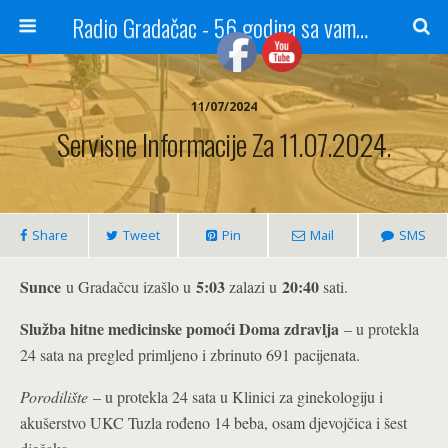
Radio Gradačac - 56 godina sa vama...
11/07/2024
Servisne Informacije Za 11.07.2024.
Share
Tweet
Pin
Mail
SMS
Sunce
5:03
20:40
u Gradačcu izašlo u
zalazi u
sati.
Služba hitne medicinske pomoći Doma zdravlja
– u protekla
24 sata na pregled primljeno i zbrinuto 691 pacijenata.
Porodilište
– u protekla 24 sata u Klinici za ginekologiju i
akušerstvo UKC Tuzla rođeno 14 beba, osam djevojčica i šest