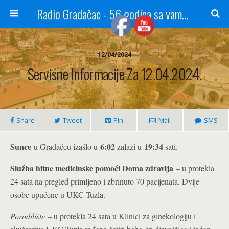
Radio Gradačac - 56 godina sa vama...
12/04/2024
Servisne Informacije Za 12.04.2024.
Share
Tweet
Pin
Mail
SMS
Sunce
6:02
19:34
u Gradačcu izašlo u
zalazi u
sati.
Služba hitne medicinske pomoći Doma zdravlja
– u protekla
24 sata na pregled primljeno i zbrinuto 70 pacijenata. Dvije
osobe upućene u UKC Tuzla.
Porodilište
– u protekla 24 sata u Klinici za ginekologiju i