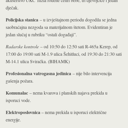
akušerstvo UKC Tuzla rođene četiri bebe, tri djevojčice i jedan
dječak.
Policijska stanica
– u izvještajnom periodu dogodila se jedna
saobraćajna nezgoda sa materijalnom štetom. Evidentiran je
jedan slučaj u rubriku “ostali događaji”.
Radarske kontrole
– od 10:50 do 12:50 sati R-465a Kerep, od
17:00 do 19:00 sati M-1.9 ulica Šehitluci, od 19:30 do 21:30 sati
M-14.1 ulica Sviračka. (BIHAMK)
Profesionalna vatrogasna jedinica
– nije bilo intervencija
gašenja požara.
Komunalac
– nema kvarova i planskih najava prekida u
isporuci vode.
Elektroposlovnica
– nema prekida u isporuci električne
energije.