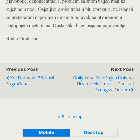
glavobolje, dekoncentracije, problemi sa snom usljed manjka
svježine u noći. Osjetljive osobe trebaju biti opreznije, ne izlagati
se pretjeranim naporima i umanjiti boravak na otvorenom u
najtoplijem dijelu dana. Opšta slika biće lošija na jugu zemlje.
Radio Gradačac
Previous Post
Next Post
Krv Darovalo 56 Naših
Obilježena Godišnjica Ubistva
Sugrađana
Nizame Hećimović, Denisa I
Džengiza Ondera
Back to top
Mobile
Desktop