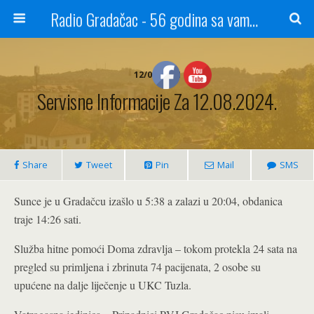
Radio Gradačac - 56 godina sa vama...
12/08/2024
Servisne Informacije Za 12.08.2024.
Share
Tweet
Pin
Mail
SMS
Sunce je u Gradačcu izašlo u 5:38 a zalazi u 20:04, obdanica
traje 14:26 sati.
Služba hitne pomoći Doma zdravlja – tokom protekla 24 sata na
pregled su primljena i zbrinuta 74 pacijenata, 2 osobe su
upućene na dalje liječenje u UKC Tuzla.