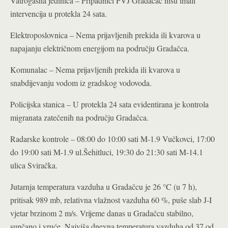
Vatrogasna jedinica – Pripadnici PVJ Gradačac nisu imali
intervencija u protekla 24 sata.
Elektroposlovnica – Nema prijavljenih prekida ili kvarova u
napajanju električnom energijom na području Gradačca
.
Komunalac – Nema prijavljenih prekida ili kvarova u
snabdijevanju vodom iz gradskog vodovoda.
Policijska stanica – U protekla 24 sata evidentirana je kontrola
migranata zatečenih na području Gradačca.
Radarske kontrole – 08:00 do 10:00 sati M-1.9 Vučkovci, 17:00
do 19:00 sati M-1.9 ul.Šehitluci, 19:30 do 21:30 sati M-14.1
ulica Sviračka.
Jutarnja temperatura vazduha u Gradačcu je 26 °C (u 7 h),
pritisak 989 mb, relativna vlažnost vazduha 60 %, puše slab J-I
vjetar brzinom 2 m/s. Vrijeme danas u Gradačcu stabilno,
sunčano i vruće. Najviša dnevna temperatura vazduha od 37 od