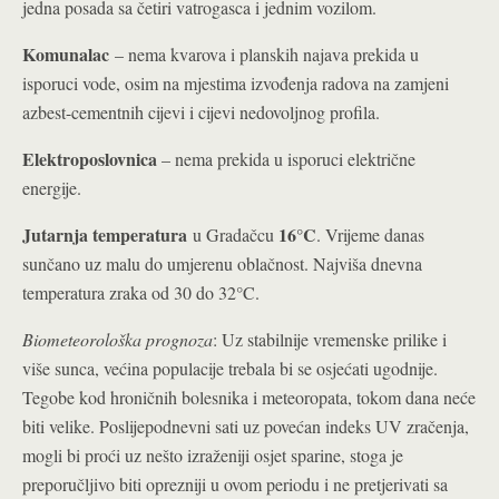
jedna posada sa četiri vatrogasca i jednim vozilom.
Komunalac
– nema kvarova i planskih najava prekida u
isporuci vode, osim na mjestima izvođenja radova na zamjeni
azbest-cementnih cijevi i cijevi nedovoljnog profila.
Elektroposlovnica
– nema prekida u isporuci električne
energije.
Jutarnja temperatura
16°C
u Gradačcu
. Vrijeme danas
sunčano uz malu do umjerenu oblačnost. Najviša dnevna
temperatura zraka od 30 do 32°C.
Biometeorološka prognoza
: Uz stabilnije vremenske prilike i
više sunca, većina populacije trebala bi se osjećati ugodnije.
Tegobe kod hroničnih bolesnika i meteoropata, tokom dana neće
biti velike. Poslijepodnevni sati uz povećan indeks UV zračenja,
mogli bi proći uz nešto izraženiji osjet sparine, stoga je
preporučljivo biti oprezniji u ovom periodu i ne pretjerivati sa