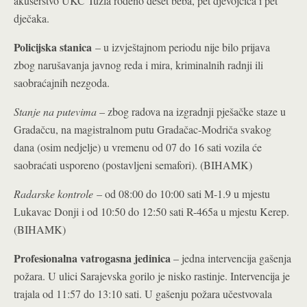
akušerstvo UKC Tuzla rođeno deset beba, pet djevojčica i pet
dječaka.
Policijska stanica
– u izvještajnom periodu nije bilo prijava
zbog narušavanja javnog reda i mira, kriminalnih radnji ili
saobraćajnih nezgoda.
Stanje na putevima
– zbog radova na izgradnji pješačke staze u
Gradačcu, na magistralnom putu Gradačac-Modriča svakog
dana (osim nedjelje) u vremenu od 07 do 16 sati vozila će
saobraćati usporeno (postavljeni semafori). (BIHAMK)
Radarske kontrole
– od 08:00 do 10:00 sati M-1.9 u mjestu
Lukavac Donji i od 10:50 do 12:50 sati R-465a u mjestu Kerep.
(BIHAMK)
Profesionalna vatrogasna jedinica
– jedna intervencija gašenja
požara. U ulici Sarajevska gorilo je nisko rastinje. Intervencija je
trajala od 11:57 do 13:10 sati. U gašenju požara učestvovala