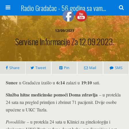
Radio Gradačac - 56 godina sa vama...
12/09/2023
Servisne Informacije Za 12.09.2023.
Share
Tweet
Pin
Mail
SMS
Sunce
6:14
19:10
u Gradačcu izašlo u
zalazi u
sati.
Služba hitne medicinske pomoći Doma zdravlja
– u protekla
24 sata na pregled primljen i zbrinut 71 pacijenit. Dvije osobe
upućene u UKC Tuzla.
Porodilište
– u protekla 24 sata u Klinici za ginekologiju i