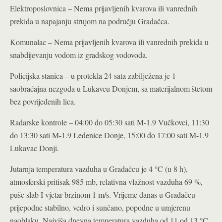
Elektroposlovnica – Nema prijavljenih kvarova ili vanrednih
prekida u napajanju strujom na području Gradačca.
Komunalac – Nema prijavljenih kvarova ili vanrednih prekida u
snabdijevanju vodom iz gradskog vodovoda.
Policijska stanica – u protekla 24 sata zabilježena je 1
saobraćajna nezgoda u Lukavcu Donjem, sa materijalnom štetom
bez povrijeđenih lica.
Radarske kontrole – 04:00 do 05:30 sati M-1.9 Vučkovci, 11:30
do 13:30 sati M-1.9 Ledenice Donje, 15:00 do 17:00 sati M-1.9
Lukavac Donji.
Jutarnja temperatura vazduha u Gradačcu je 4 °C (u 8 h),
atmosferski pritisak 985 mb, relativna vlažnost vazduha 69 %,
puše slab I vjetar brzinom 1 m/s. Vrijeme danas u Gradačcu
prijepodne stabilno, vedro i sunčano, popodne u umjerenu
naoblaku. Najviša dnevna temperatura vazduha od 11 od 13 °C.