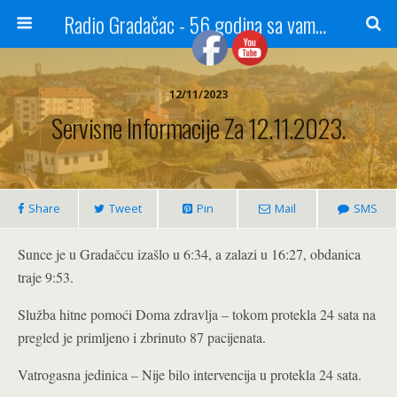
Radio Gradačac - 56 godina sa vama...
12/11/2023
Servisne Informacije Za 12.11.2023.
Share
Tweet
Pin
Mail
SMS
Sunce je u Gradačcu izašlo u 6:34, a zalazi u 16:27, obdanica
traje 9:53.
Služba hitne pomoći Doma zdravlja – tokom protekla 24 sata na
pregled je primljeno i zbrinuto 87 pacijenata.
Vatrogasna jedinica – Nije bilo intervencija u protekla 24 sata.