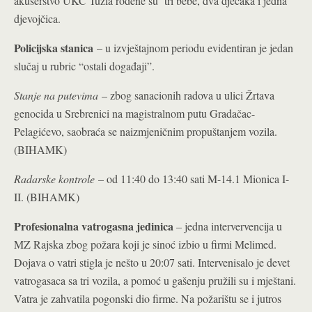
akušerstvo UKC Tuzla rođene su tri bebe, dva dječaka i jedna
djevojčica.
Policijska stanica
– u izvještajnom periodu evidentiran je jedan
slučaj u rubric “ostali događaji”.
Stanje na putevima
– zbog sanacionih radova u ulici Žrtava
genocida u Srebrenici na magistralnom putu Gradačac-
Pelagićevo, saobraća se naizmjeničnim propuštanjem vozila.
(BIHAMK)
Radarske kontrole
– od 11:40 do 13:40 sati M-14.1 Mionica I-
II. (BIHAMK)
Profesionalna vatrogasna jedinica
– jedna intervervencija u
MZ Rajska zbog požara koji je sinoć izbio u firmi Melimed.
Dojava o vatri stigla je nešto u 20:07 sati. Intervenisalo je devet
vatrogasaca sa tri vozila, a pomoć u gašenju pružili su i mještani.
Vatra je zahvatila pogonski dio firme. Na požarištu se i jutros