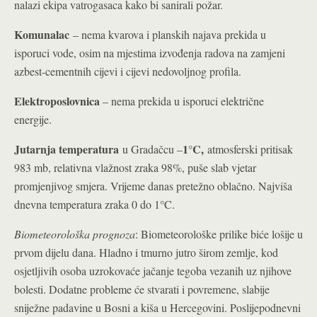
nalazi ekipa vatrogasaca kako bi sanirali požar.
Komunalac
– nema kvarova i planskih najava prekida u
isporuci vode, osim na mjestima izvođenja radova na zamjeni
azbest-cementnih cijevi i cijevi nedovoljnog profila.
Elektroposlovnica
– nema prekida u isporuci električne
energije.
Jutarnja temperatura
1°C,
u Gradačcu –
atmosferski pritisak
983 mb, relativna vlažnost zraka 98%, puše slab vjetar
promjenjivog smjera. Vrijeme danas pretežno oblačno. Najviša
°
dnevna temperatura zraka 0 do 1
C.
Biometeorološka prognoza
: Biometeorološke prilike biće lošije u
prvom dijelu dana. Hladno i tmurno jutro širom zemlje, kod
osjetljivih osoba uzrokovaće jačanje tegoba vezanih uz njihove
bolesti. Dodatne probleme će stvarati i povremene, slabije
sniježne padavine u Bosni a kiša u Hercegovini. Poslijepodnevni