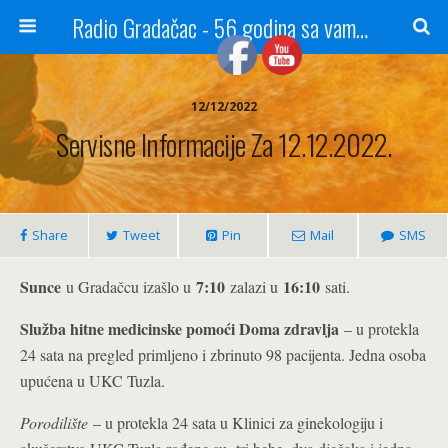
Radio Gradačac - 56 godina sa vama...
12/12/2022
Servisne Informacije Za 12.12.2022.
Share
Tweet
Pin
Mail
SMS
Sunce
7:10
16:10
u Gradačcu izašlo u
zalazi u
sati.
Služba hitne medicinske pomoći Doma zdravlja
– u protekla
24 sata na pregled primljeno i zbrinuto 98 pacijenta. Jedna osoba
upućena u UKC Tuzla.
Porodilište
– u protekla 24 sata u Klinici za ginekologiju i