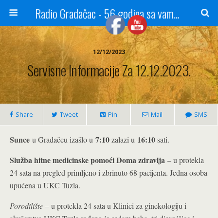
Radio Gradačac - 56 godina sa vama...
12/12/2023
Servisne Informacije Za 12.12.2023.
Share
Tweet
Pin
Mail
SMS
Sunce
7:10
16:10
u Gradačcu izašlo u
zalazi u
sati.
Služba hitne medicinske pomoći Doma zdravlja
– u protekla
24 sata na pregled primljeno i zbrinuto 68 pacijenta. Jedna osoba
upućena u UKC Tuzla.
Porodilište
– u protekla 24 sata u Klinici za ginekologiju i