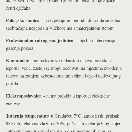
akušerstvo UKC Tuzla rođeno je sedam beba, tri djevojčice i
četiri dječaka.
Policijska stanica
– u izvještajnom periodu dogodila se jedna
saobraćajna nezgoda u Vučkovcima s materijalnom štetom.
Profesionalna vatrogasna jedinica
– nije bilo intervencija
gašenja požara.
Komunalac
– nema kvarova i planskih najava prekida u
isporuci vode, zastoji se mogu očekivati na mjestima izvođenja
radova na zamjeni azbest-cementnih cijevi i cijevi nedovoljnog
profila.
Elektroposlovnica
– nema prekida u isporuci električne
energije.
Jutarnja temperatura
7°C,
u Gradačcu
atmosferski pritisak
985 mb, relativna vlažnost 70%, puše slab vjetar južnog smjera.
Jutro sunčano, tokom dana malo do umjereno oblačno sa