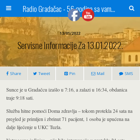
Radio Gradačac - 56 godina sa vama...
13/01/2022
Servisne Informacije Za 13.01.2022.
Share
Tweet
Pin
Mail
SMS
Sunce je u Gradačcu izašlo u 7:16, a zalazi u 16:34, obdanica
traje 9:18 sati.
Služba hitne pomoći Doma zdravlja – tokom protekla 24 sata na
pregled je primljen i zbrinut 71 pacijent, 1 osoba je upućena na
dalje liječenje u UKC Tuzla.