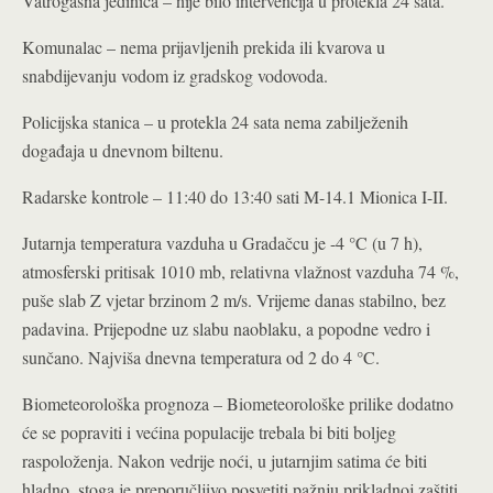
Vatrogasna jedinica – nije bilo intervencija u protekla 24 sata.
Komunalac – nema prijavljenih prekida ili kvarova u
snabdijevanju vodom iz gradskog vodovoda.
Policijska stanica – u protekla 24 sata nema zabilježenih
događaja u dnevnom biltenu.
Radarske kontrole – 11:40 do 13:40 sati M-14.1 Mionica I-II.
Jutarnja temperatura vazduha u Gradačcu je -4 °C (u 7 h),
atmosferski pritisak 1010 mb, relativna vlažnost vazduha 74 %,
puše slab Z vjetar brzinom 2 m/s. Vrijeme danas stabilno, bez
padavina. Prijepodne uz slabu naoblaku, a popodne vedro i
sunčano. Najviša dnevna temperatura od 2 do 4 °C.
Biometeorološka prognoza – Biometeorološke prilike dodatno
će se popraviti i većina populacije trebala bi biti boljeg
raspoloženja. Nakon vedrije noći, u jutarnjim satima će biti
hladno, stoga je preporučljivo posvetiti pažnju prikladnoj zaštiti