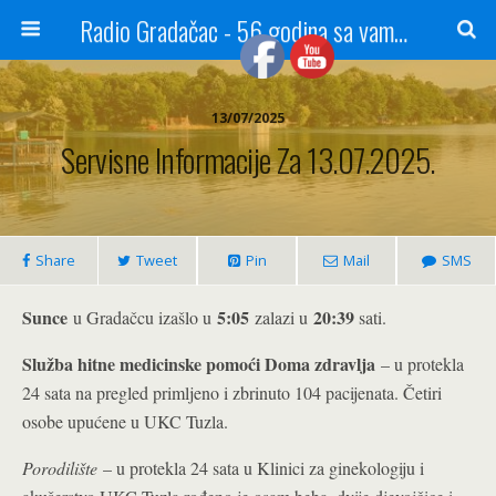
Radio Gradačac - 56 godina sa vama...
13/07/2025
Servisne Informacije Za 13.07.2025.
Share
Tweet
Pin
Mail
SMS
Sunce
5:05
20:39
u Gradačcu izašlo u
zalazi u
sati.
Služba hitne medicinske pomoći Doma zdravlja
– u protekla
24 sata na pregled primljeno i zbrinuto 104 pacijenata. Četiri
osobe upućene u UKC Tuzla.
Porodilište
– u protekla 24 sata u Klinici za ginekologiju i