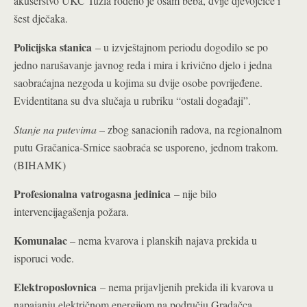
akušerstvo UKC Tuzla rođeno je osam beba, dvije djevojčice i
šest dječaka.
Policijska stanica
– u izvještajnom periodu dogodilo se po
jedno narušavanje javnog reda i mira i krivično djelo i jedna
saobraćajna nezgoda u kojima su dvije osobe povrijeđene.
Evidentitana su dva slučaja u rubriku “ostali događaji”.
Stanje na putevima
– zbog sanacionih radova, na regionalnom
putu Gračanica-Srnice saobraća se usporeno, jednom trakom.
(BIHAMK)
Profesionalna vatrogasna jedinica
– nije bilo
intervencijagašenja požara.
Komunalac
– nema kvarova i planskih najava prekida u
isporuci vode.
Elektroposlovnica
– nema prijavljenih prekida ili kvarova u
napajanju električnom energijom na području Gradačca.